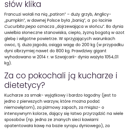
słów klika
Francuzi wołali na nią „patiron” – duży grzyb, Anglicy-
„pumpkin”, w dawnej Polsce była „banią”, a po łacinie
Cucurbita pepo
oznacza „dojrzewająca w słońcu”. Bo dynia
uwielbia słoneczne stanowiska, ciepło, żyzną bogatą w azot
glebę i wilgotne powietrze. W sprzyjających warunkach
owoc, tj. duża jagoda, osiąga wagę do 200 kg (w przypadku
dyni olbrzymiej nawet do 800 kg. Prawdziwy gigant
wyhodowano w 2014 r. w Szwajcarii- dynia ważyła 1054,01
kg).
Za co pokochali ją kucharze i
dietetycy?
Kucharze za smak- wyjątkowy i bardzo łagodny (jest to
jedno z pierwszych warzyw, które można podać
niemowlętom), za piżmowy zapach, za miąższ- o
intensywnym kolorze, dający się łatwo przyrządzić na wiele
sposobów (np. jedna ze znanych sieci kawiarni
opatentowała kawę na bazie syropu dyniowego), za