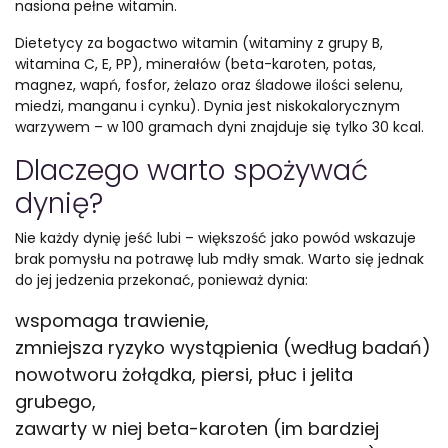
nasiona pełne witamin.
Dietetycy za bogactwo witamin (witaminy z grupy B,
witamina C, E, PP), minerałów (beta-karoten, potas,
magnez, wapń, fosfor, żelazo oraz śladowe ilości selenu,
miedzi, manganu i cynku). Dynia jest niskokalorycznym
warzywem – w 100 gramach dyni znajduje się tylko 30 kcal.
Dlaczego warto spożywać
dynię?
Nie każdy dynię jeść lubi – większość jako powód wskazuje
brak pomysłu na potrawę lub mdły smak. Warto się jednak
do jej jedzenia przekonać, ponieważ dynia:
wspomaga trawienie,
zmniejsza ryzyko wystąpienia (według badań)
nowotworu żołądka, piersi, płuc i jelita
grubego,
zawarty w niej beta-karoten (im bardziej