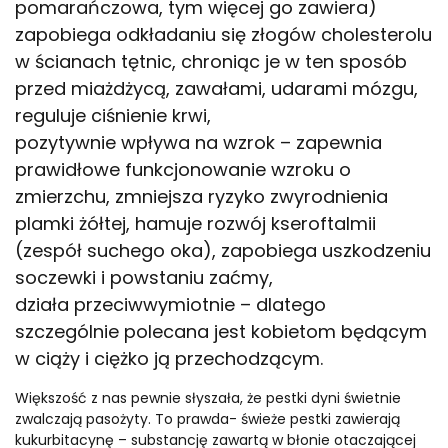
pomarańczowa, tym więcej go zawiera)
zapobiega odkładaniu się złogów cholesterolu
w ścianach tętnic, chroniąc je w ten sposób
przed miażdżycą, zawałami, udarami mózgu,
reguluje ciśnienie krwi,
pozytywnie wpływa na wzrok – zapewnia
prawidłowe funkcjonowanie wzroku o
zmierzchu, zmniejsza ryzyko zwyrodnienia
plamki żółtej, hamuje rozwój kseroftalmii
(zespół suchego oka), zapobiega uszkodzeniu
soczewki i powstaniu zaćmy,
działa przeciwwymiotnie – dlatego
szczególnie polecana jest kobietom będącym
w ciąży i ciężko ją przechodzącym.
Większość z nas pewnie słyszała, że pestki dyni świetnie
zwalczają pasożyty. To prawda- świeże pestki zawierają
kukurbitacynę – substancję zawartą w błonie otaczającej