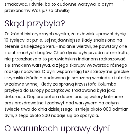
smakować. I dynie, bo to cudowne warzywa, o czym
przekonamy Was już za chwilkę.
Skąd przybyła?
Ze źródeł historycznych wynika, że człowiek uprawiał dynię
10 tysięcy lat p.n.e. Jej najdawniejsze ślady znaleziono na
terenie dzisiejszego Peru- Indianie wierzyli, że powstały one
z ciał zmarłych bogów. Choć dynie były przedmiotem kultu,
nie przeszkadzało to peruwiańskim Indianom rozkoszować
się smakiem warzywa, a z jego skorupy wytwarzać różnego
rodzaju naczynia. O dyni wspominają też starożytne greckie
i rzymskie źródła – podawano ja smażoną w miodzie i utartą
w zalewie winnej. Kiedy za sprawą Krzysztofa Kolumba
przybyła do Europy początkowo traktowana była jako
dekoracja. Dopiero potem doceniono jej walory kulinarne
oraz prozdrowotne i zachwyt nad warzywem na całym
świecie trwa do dnia dzisiejszego. Istnieje około 800 odmian
dyni, z tego około 200 nadaje się do spożycia.
O warunkach uprawy dyni