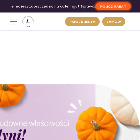
POLICZ RABAT
Ile możesz zaoszczędzić na cateringu? Sprawdź
PANEL KLIENTA
ZAMÓW