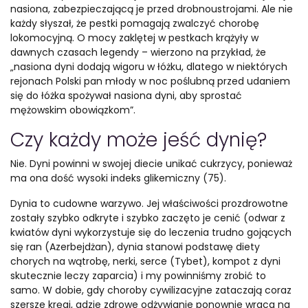
nasiona, zabezpieczającą je przed drobnoustrojami. Ale nie
każdy słyszał, że pestki pomagają zwalczyć chorobę
lokomocyjną. O mocy zaklętej w pestkach krążyły w
dawnych czasach legendy – wierzono na przykład, że
„nasiona dyni dodają wigoru w łóżku, dlatego w niektórych
rejonach Polski pan młody w noc poślubną przed udaniem
się do łóżka spożywał nasiona dyni, aby sprostać
mężowskim obowiązkom”.
Czy każdy może jeść dynię?
Nie. Dyni powinni w swojej diecie unikać cukrzycy, ponieważ
ma ona dość wysoki indeks glikemiczny (75).
Dynia to cudowne warzywo. Jej właściwości prozdrowotne
zostały szybko odkryte i szybko zaczęto je cenić (odwar z
kwiatów dyni wykorzystuje się do leczenia trudno gojących
się ran (Azerbejdżan), dynia stanowi podstawę diety
chorych na wątrobę, nerki, serce (Tybet), kompot z dyni
skutecznie leczy zaparcia) i my powinniśmy zrobić to
samo. W dobie, gdy choroby cywilizacyjne zataczają coraz
szersze kręgi, gdzie zdrowe odżywianie ponownie wraca na