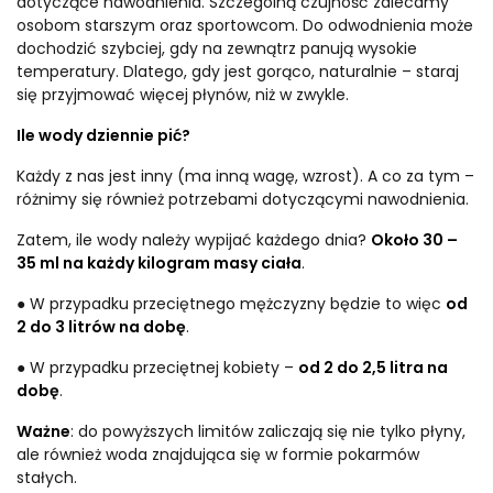
dotyczące nawodnienia. Szczególną czujność zalecamy
osobom starszym oraz sportowcom. Do odwodnienia może
dochodzić szybciej, gdy na zewnątrz panują wysokie
temperatury. Dlatego, gdy jest gorąco, naturalnie – staraj
się przyjmować więcej płynów, niż w zwykle.
Ile wody dziennie pić?
Każdy z nas jest inny (ma inną wagę, wzrost). A co za tym –
różnimy się również potrzebami dotyczącymi nawodnienia.
Zatem, ile wody należy wypijać każdego dnia?
Około 30 –
35 ml na każdy kilogram masy ciała
.
● W przypadku przeciętnego mężczyzny będzie to więc
od
2 do 3 litrów na dobę
.
● W przypadku przeciętnej kobiety –
od 2 do 2,5 litra na
dobę
.
Ważne
: do powyższych limitów zaliczają się nie tylko płyny,
ale również woda znajdująca się w formie pokarmów
stałych.