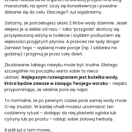
maratoński, niż sprint. Liczy się konsekwencja i powolne
zbliżanie się do celu. Dlaczego? Już wyjaśniamy.
Załóżmy, że potrzebujesz około 2 litrów wody dziennie. Jeżeli
wlejesz je w siebie od razu – taka “przygoda” skończy się
przyspieszoną wizytą w toalecie i szybkim pozbyciem się
większości przyjętych płynów. A przecież nie tędy droga!
Zamiast tego – wybieraj małe porcje (np. 1 szklanka na
godzinę) i przyjmuj je przez cały dzień.
Zbudowanie takiego nawyku może być trudne. Dlatego
szczególnie na początku warto sobie to nieco
ułatwić.
Najlepszym rozwiązaniem jest butelka wody,
która będzie zawsze w zasięgu Twojego wzroku
– niejako
przypominając, że właśnie pora się napić.
To normalne, że po pewnym czasie picie samej wody może
Ci się znudzić. W każdej chwili możesz urozmaicić ten
codzienny rytuał – dodając do niej plasterki ogórka lub
cytryny lub po prostu – robiąc sobie ziołową herbatę.
A jeśli już o tym mowa…