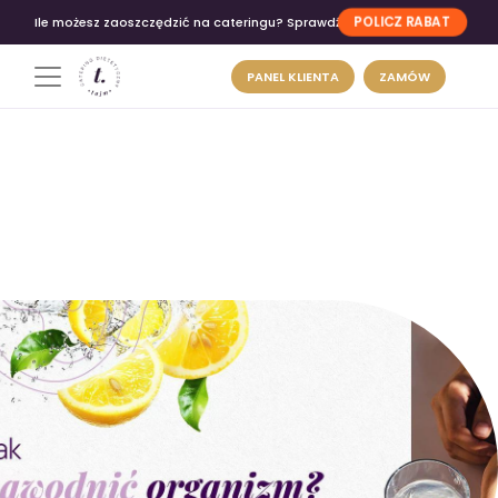
POLICZ RABAT
Ile możesz zaoszczędzić na cateringu? Sprawdź
PANEL KLIENTA
ZAMÓW