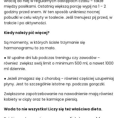
wracaj do niej w regularnych odstępach czasu – także
między posiłkami. Ostatnią większą porcję wypij na 1 – 2
godziny przed snem. W ten sposób unikniesz nocnej
pobudki w celu wizyty w toalecie. Jeśli trenujesz pij przed, w
trakcie i po aktywności.
Kiedy należy pić więcej?
Są momenty, w których ścisłe trzymanie się
harmonogramu to za mało.
● W upalne dni lub podczas treningu czy zawodów –
również zwiększ swój limit o minimum 500 ml, a nawet 1000
ml dziennie.
● Jeżeli zmagasz się z chorobą – również częściej uzupełniaj
płyny. Jest to szczególnie istotne np. podczas gorączki.
Zwiększone zapotrzebowanie na nawodnienie mają również
kobiety w ciąży oraz te karmiące piersią.
Woda to nie wszystko! Liczy się też właściwa dieta.