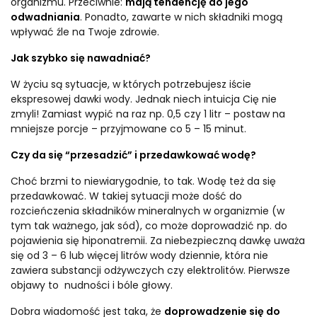
organizmu. Przeciwnie:
mają tendencję do jego
odwadniania
. Ponadto, zawarte w nich składniki mogą
wpływać źle na Twoje zdrowie.
Jak szybko się nawadniać?
W życiu są sytuacje, w których potrzebujesz iście
ekspresowej dawki wody. Jednak niech intuicja Cię nie
zmyli! Zamiast wypić na raz np. 0,5 czy 1 litr – postaw na
mniejsze porcje – przyjmowane co 5 – 15 minut.
Czy da się “przesadzić” i przedawkować wodę?
Choć brzmi to niewiarygodnie, to tak. Wodę też da się
przedawkować. W takiej sytuacji może dość do
rozcieńczenia składników mineralnych w organizmie (w
tym tak ważnego, jak sód), co może doprowadzić np. do
pojawienia się hiponatremii. Za niebezpieczną dawkę uważa
się od 3 – 6 lub więcej litrów wody dziennie, która nie
zawiera substancji odżywczych czy elektrolitów. Pierwsze
objawy to nudności i bóle głowy.
Dobra wiadomość jest taka, że
doprowadzenie się do