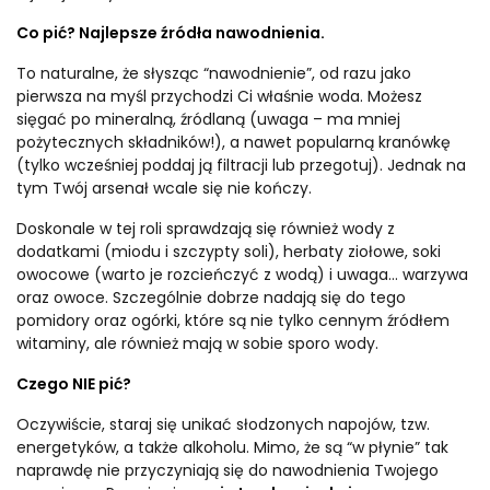
Co pić? Najlepsze źródła nawodnienia.
To naturalne, że słysząc “nawodnienie”, od razu jako
pierwsza na myśl przychodzi Ci właśnie woda. Możesz
sięgać po mineralną, źródlaną (uwaga – ma mniej
pożytecznych składników!), a nawet popularną kranówkę
(tylko wcześniej poddaj ją filtracji lub przegotuj). Jednak na
tym Twój arsenał wcale się nie kończy.
Doskonale w tej roli sprawdzają się również wody z
dodatkami (miodu i szczypty soli), herbaty ziołowe, soki
owocowe (warto je rozcieńczyć z wodą) i uwaga… warzywa
oraz owoce. Szczególnie dobrze nadają się do tego
pomidory oraz ogórki, które są nie tylko cennym źródłem
witaminy, ale również mają w sobie sporo wody.
Czego NIE pić?
Oczywiście, staraj się unikać słodzonych napojów, tzw.
energetyków, a także alkoholu. Mimo, że są “w płynie” tak
naprawdę nie przyczyniają się do nawodnienia Twojego