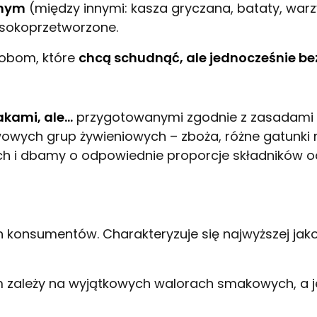
znym
(między innymi: kasza gryczana, bataty, wa
ysokoprzetworzone.
sobom, które
chcą schudnąć, ale jednocześnie be
akami, ale…
przygotowanymi zgodnie z zasadami z
wych grup żywieniowych – zboża, różne gatunki mi
 i dbamy o odpowiednie proporcje składników od
konsumentów. Charakteryzuje się najwyższej jako
 zależy na wyjątkowych walorach smakowych, a je