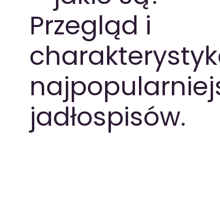
Przegląd i
PAKIETY MEDYCZNE
charakterysty
najpopularniej
jadłospisów.