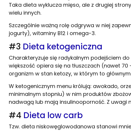
Taka dieta wyklucza mięso, ale z drugiej stron
wielu innych.
Szczególnie ważną rolę odgrywa w niej zapewni
jogurty), witaminy B12 i omega-3.
#3
Dieta ketogeniczna
Charakteryzuje się radykalnym podejściem do
większość opiera się na tłuszczach (nawet 70
organizm w stan ketozy, w którym to głównym ź
W ketogenicznym menu królują: awokado, orzech
minimalnym stopniu) w nim produktów zbożowy
nadwagą lub mają insulinooporność. Z uwagi n
#4
Dieta low carb
Tzw. dieta niskowęglowodanowa stanowi mniej 