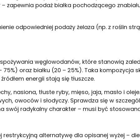
y – zapewnia podaż białka pochodzącego znabiału c
enie odpowiedniej podaży żelaza (np. z roślin str
 spożywania węglowodanów, które stanowią zaled
 – 75%) oraz białku (20 – 25%). Taka kompozycja 
ródłem energii stają się tłuszcze.
y, nasiona, tłuste ryby, mięso, jaja, masło i ole
ch, owoców i słodyczy. Sprawdza się w szczególno
a swój radykalny charakter – musi być stosowana
restrykcyjną alternatywę dla opisanej wyżej – die