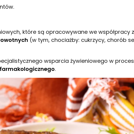
antów.
owych, które są opracowywane we współpracy z di
rowotnych
(w tym, chociażby: cukrzycy, chorób s
specjalistycznego wsparcia żywieniowego w proce
a farmakologicznego
.