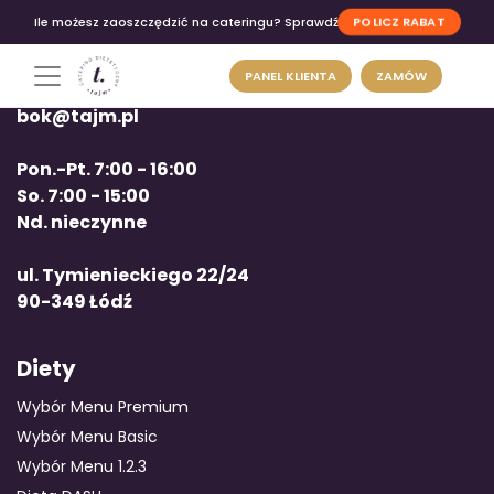
POLICZ RABAT
Ile możesz zaoszczędzić na cateringu? Sprawdź
PANEL KLIENTA
ZAMÓW
tel: +48 663 12 00 12
bok@tajm.pl
Pon.-Pt. 7:00 - 16:00
So. 7:00 - 15:00
Nd. nieczynne
ul. Tymienieckiego 22/24
90-349 Łódź
Diety
Wybór Menu Premium
Wybór Menu Basic
Wybór Menu 1.2.3