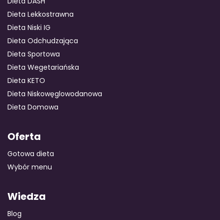
Dieta DASH
Dieta Lekkostrawna
Dieta Niski IG
GOTOWA DIETA
WYBÓR MENU
PAKIETY MEDYCZNE
Dieta Odchudzająca
Dieta Sportowa
Dieta Wegetariańska
Dieta KETO
Dieta Niskowęglowodanowa
Dieta Domowa
Oferta
Gotowa dieta
Wybór menu
Wiedza
Blog