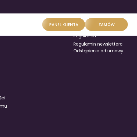
Konto
Pomoc
PANEL KLIENTA
ZAMÓW
Panel klienta
Regulamin
Regulamin newslettera
Odstąpienie od umowy
ści
amu