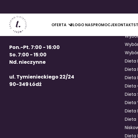
Die
tel: +48 663 12 00 12
OFERTA
BLOG
O NAS
PROMOCJE
KONTAKT
S
bok@tajm.pl
Wybó
Wybór
Pon.-Pt. 7:00 - 16:00
Wybór
So. 7:00 - 15:00
Dieta
Nd. nieczynne
Dieta
ul. Tymienieckiego 22/24
Dieta 
90-349 Łódź
Dieta
Dieta
Dieta
Dieta
Dieta
Nisko
Diet