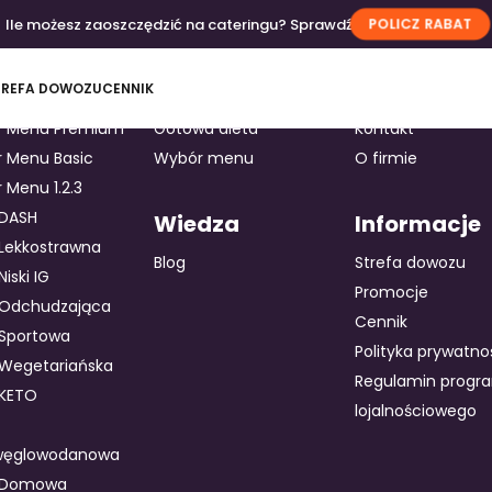
Ile możesz zaoszczędzić na cateringu? Sprawdź
POLICZ RABAT
ty
Oferta
O nas
TREFA DOWOZU
CENNIK
r Menu Premium
Gotowa dieta
Kontakt
 Menu Basic
Wybór menu
O firmie
 Menu 1.2.3
 DASH
Wiedza
Informacje
 Lekkostrawna
Blog
Strefa dowozu
Niski IG
Promocje
 Odchudzająca
Cennik
 Sportowa
Polityka prywatno
 Wegetariańska
Regulamin progr
 KETO
lojalnościowego
węglowodanowa
a Domowa