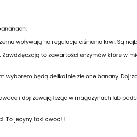
 bananach:
czemu wpływają na regulacje ciśnienia krwi. Są n
e. Zawdzięczają to zawartości enzymów które w mia
zym wyborem będą delikatnie zielone banany. Doj
łe owoce i dojrzewają leżąc w magazynach lub pod
. To jedyny taki owoc!!!