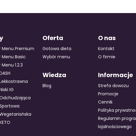
ty
Oferta
O nas
r Menu Premium
Gotowa dieta
Kontakt
 Menu Basic
Wybór menu
O firmie
 Menu 1.2.3
 DASH
Wiedza
Informacje
 Lekkostrawna
Blog
Strefa dowozu
Niski IG
Promocje
 Odchudzająca
Cennik
 Sportowa
Polityka prywatno
 Wegetariańska
Regulamin progr
 KETO
lojalnościowego