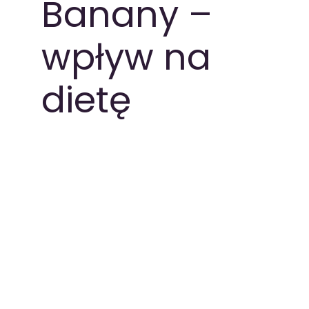
Banany –
PAKIETY MEDYCZNE
wpływ na
dietę