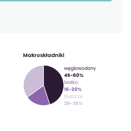
Makroskładniki
węglowodany
45-60%
białko
15-20%
tłuszcze
25-35%