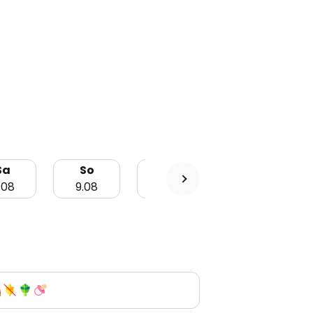
Sa
So
Mo
Di
.08
9.08
10.08
11.08