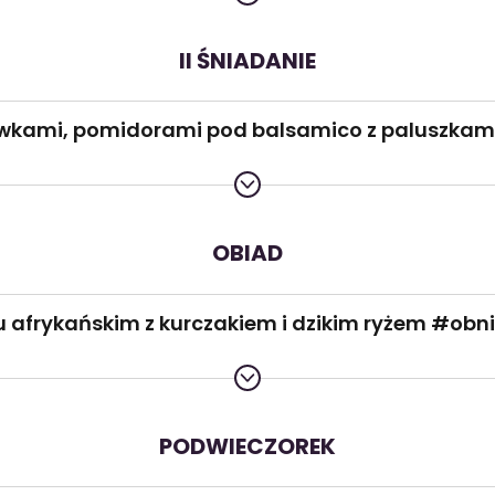
II ŚNIADANIE
liwkami, pomidorami pod balsamico z paluszkami 
OBIAD
lu afrykańskim z kurczakiem i dzikim ryżem #obni
PODWIECZOREK