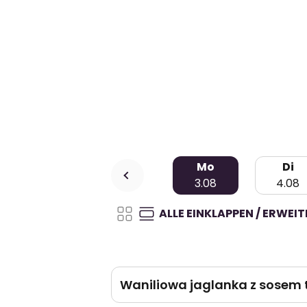
Mo
Di
3.08
4.08
ALLE EINKLAPPEN / ERWEI
Waniliowa jaglanka z sose