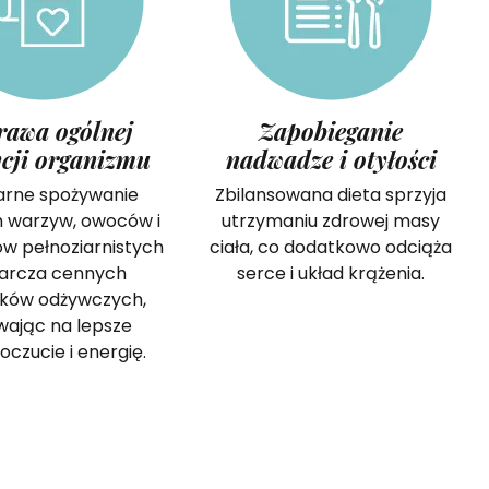
rawa ogólnej
Zapobieganie
cji organizmu
nadwadze i otyłości
arne spożywanie
Zbilansowana dieta sprzyja
h warzyw, owoców i
utrzymaniu zdrowej masy
w pełnoziarnistych
ciała, co dodatkowo odciąża
arcza cennych
serce i układ krążenia.
ików odżywczych,
wając na lepsze
czucie i energię.