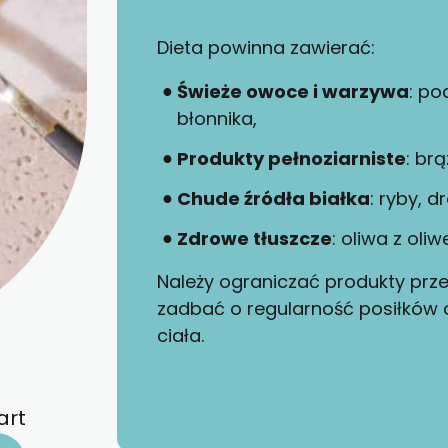
Dieta powinna zawierać:
Świeże owoce i warzywa
: po
błonnika,
Produkty pełnoziarniste
: br
Chude źródła białka
: ryby, d
Zdrowe tłuszcze
: oliwa z oli
Należy ograniczać produkty prze
zadbać o regularność posiłków 
ciała.
art