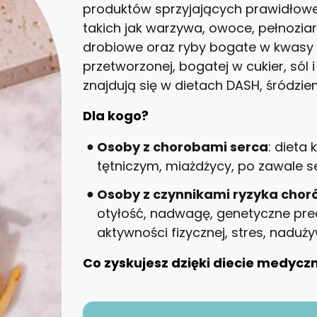
produktów sprzyjających prawidłow
takich jak warzywa, owoce, pełnozia
WYBÓR MENU
drobiowe oraz ryby bogate w kwasy 
przetworzonej, bogatej w cukier, sól
znajdują się w dietach DASH, śródzie
Dla kogo?
Osoby z chorobami serca
: dieta
tętniczym, miażdżycy, po zawale se
Osoby z czynnikami ryzyka cho
otyłość, nadwagę, genetyczne pred
aktywności fizycznej, stres, naduży
Co zyskujesz dzięki diecie medycz