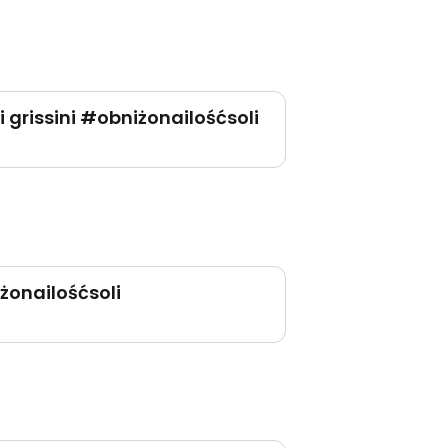
grissini #obniżonailośćsoli
żonailośćsoli