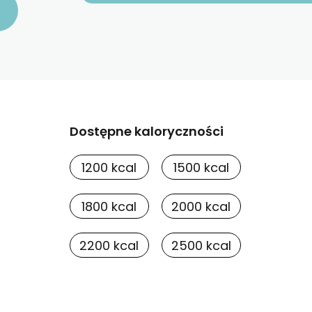
Dostępne kaloryczności
1200 kcal
1500 kcal
1800 kcal
2000 kcal
2200 kcal
2500 kcal