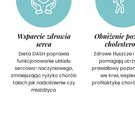
Wsparcie zdrowia
Obniżenie po
serca
cholester
Dieta DASH poprawia
Zdrowe tłuszcze i
funkcjonowanie układu
pomagają utr
sercowo-naczyniowego,
prawidłowy poziom
zmniejszając ryzyko chorób
we krwi, wspie
takich jak nadciśnienie czy
profilaktykę chor
miażdżyca.