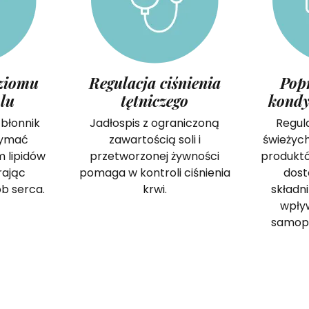
ziomu
Regulacja ciśnienia
Pop
olu
tętniczego
kondy
 błonnik
Jadłospis z ograniczoną
Regul
zymać
zawartością soli i
świeżyc
 lipidów
przetworzonej żywności
produktó
rając
pomaga w kontroli ciśnienia
dost
ób serca.
krwi.
składn
wpły
samopo