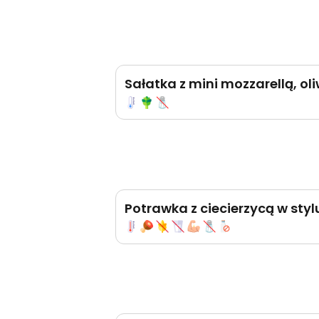
Sałatka z mini mozzarellą, o
Potrawka z ciecierzycą w sty