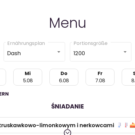
Menu
Ernährungsplan
Portionsgröße
Dash
1200
Mi
Do
Fr
5.08
6.08
7.08
8
TERN
ŚNIADANIE
m truskawkowo-limonkowym i nerkowcami