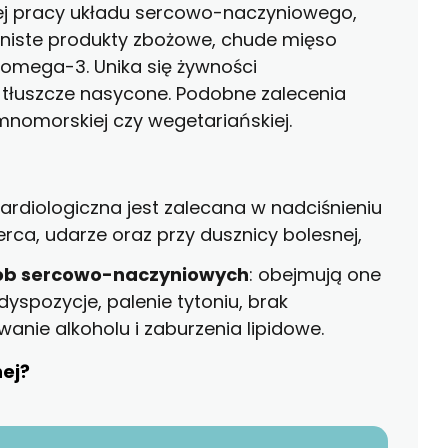
ej pracy układu sercowo-naczyniowego,
rniste produkty zbożowe, chude mięso
PAKIETY MEDYCZNE
omega-3. Unika się żywności
 i tłuszcze nasycone. Podobne zalecenia
mnomorskiej czy wegetariańskiej.
 kardiologiczna jest zalecana w nadciśnieniu
rca, udarze oraz przy dusznicy bolesnej,
rób sercowo-naczyniowych
: obejmują one
yspozycje, palenie tytoniu, brak
wanie alkoholu i zaburzenia lipidowe.
nej?