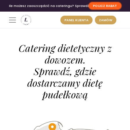
POLICZ RABAT
Ile możesz zaoszczędzić na cateringu? Sprawdź
PANEL KLIENTA
ZAMÓW
Catering dietetyczny z
dowozem.
Sprawdź, gdzie
dostarczamy dietę
pudełkową