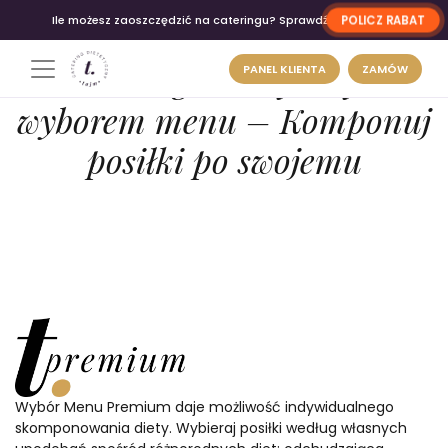
POLICZ RABAT
Ile możesz zaoszczędzić na cateringu? Sprawdź
Catering dietetyczny z
PANEL KLIENTA
ZAMÓW
wyborem menu – Komponuj
posiłki po swojemu
Wybór Menu Premium daje możliwość indywidualnego
skomponowania diety. Wybieraj posiłki według własnych