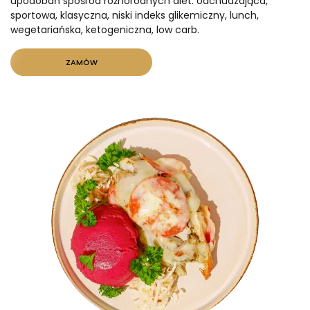
upodobań spośród różnorodnych diet: odchudzająca,
sportowa, klasyczna, niski indeks glikemiczny, lunch,
wegetariańska, ketogeniczna, low carb.
GOTOWA DIETA
WYBÓR MENU
PAKIETY MEDYCZNE
ZAMÓW