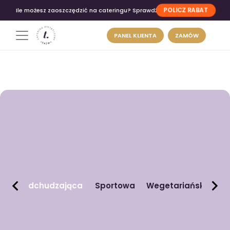
POLICZ RABAT
Ile możesz zaoszczędzić na cateringu? Sprawdź
PANEL KLIENTA
ZAMÓW
Odchudzająca
Sportowa
Wegetariańska
n