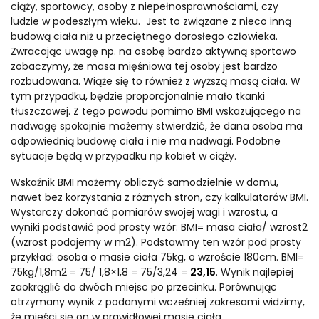
ciąży, sportowcy, osoby z niepełnosprawnościami, czy
ludzie w podeszłym wieku. Jest to związane z nieco inną
budową ciała niż u przeciętnego dorosłego człowieka.
Zwracając uwagę np. na osobę bardzo aktywną sportowo
zobaczymy, że masa mięśniowa tej osoby jest bardzo
rozbudowana. Wiąże się to również z wyższą masą ciała. W
tym przypadku, będzie proporcjonalnie mało tkanki
tłuszczowej. Z tego powodu pomimo BMI wskazującego na
nadwagę spokojnie możemy stwierdzić, że dana osoba ma
odpowiednią budowę ciała i nie ma nadwagi. Podobne
sytuacje będą w przypadku np kobiet w ciąży.
Wskaźnik BMI możemy obliczyć samodzielnie w domu,
nawet bez korzystania z różnych stron, czy kalkulatorów BMI.
Wystarczy dokonać pomiarów swojej wagi i wzrostu, a
wyniki podstawić pod prosty wzór: BMI= masa ciała/ wzrost2
(wzrost podajemy w m2). Podstawmy ten wzór pod prosty
przykład: osoba o masie ciała 75kg, o wzroście 180cm. BMI=
75kg/1,8m2 = 75/ 1,8×1,8 = 75/3,24 =
23,15
. Wynik najlepiej
zaokrąglić do dwóch miejsc po przecinku. Porównując
otrzymany wynik z podanymi wcześniej zakresami widzimy,
że mieści się on w prawidłowej masie ciała.