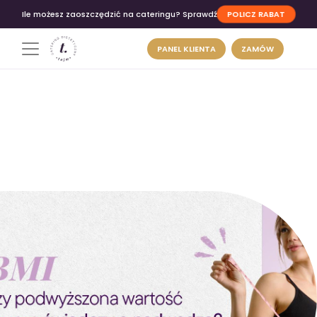
POLICZ RABAT
Ile możesz zaoszczędzić na cateringu? Sprawdź
PANEL KLIENTA
ZAMÓW