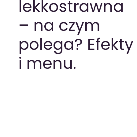
lekkostrawna
PAKIETY MEDYCZNE
– na czym
polega? Efekty
i menu.