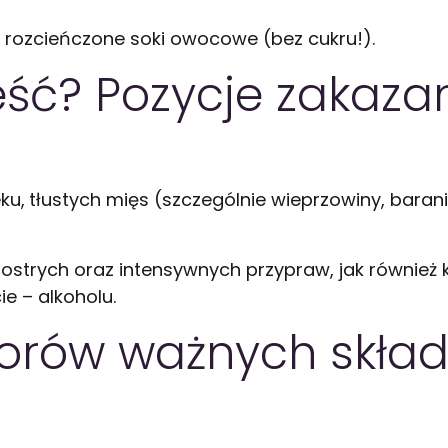
 rozcieńczone soki owocowe (bez cukru!).
eść? Pozycje zakaza
ku,
tłustych mięs (szczególnie wieprzowiny, barani
ostrych oraz intensywnych przypraw, jak równie
e – alkoholu.
borów ważnych skła