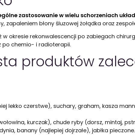
ko
czególne zastosowanie w wielu schorzeniach uk
, zapaleniem błony śluzowej żołądka oraz zespołe
ż w okresie rekonwalescencji po zabiegach chirurgi
po chemio- i radioterapii.
sta produktów zalec
iej lekko czerstwe), suchary, graham, kasza manna 
wołowina, kurczak), chude ryby (dorsz, mintaj, pst
ynia, banany (najlepiej dojrzałe), jabłka pieczone.