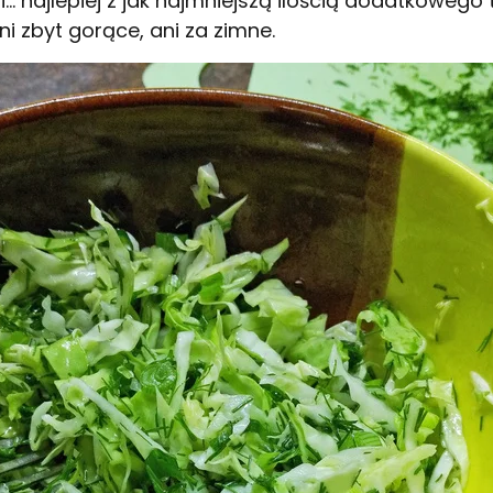
i… najlepiej z jak najmniejszą ilością dodatkowego 
ni zbyt gorące, ani za zimne.