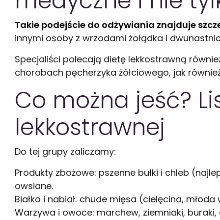
medyczne i nie tyl
Takie podejście do odżywiania znajduje sz
innymi osoby z wrzodami żołądka i dwunastnicy
Specjaliści polecają dietę lekkostrawną równie
chorobach pęcherzyka żółciowego, jak również 
Co można jeść? Li
lekkostrawnej
Do tej grupy zaliczamy:
Produkty zbożowe: pszenne bułki i chleb (najlep
owsiane.
Białko i nabiał: chude mięsa (cielęcina, młoda 
Warzywa i owoce: marchew, ziemniaki, buraki, d