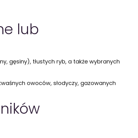
ne lub
ny, gęsiny), tłustych ryb, a także wybranych
ż kwaśnych owoców, słodyczy, gazowanych
dników