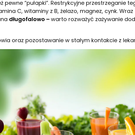
eż pewne “pułapki”. Restrykcyjne przestrzeganie t
itamina C, witaminy z B, żelazo, magnez, cynk. Wr
wana
długofalowo –
warto rozważyć zażywanie dod
ia oraz pozostawanie w stałym kontakcie z lekar