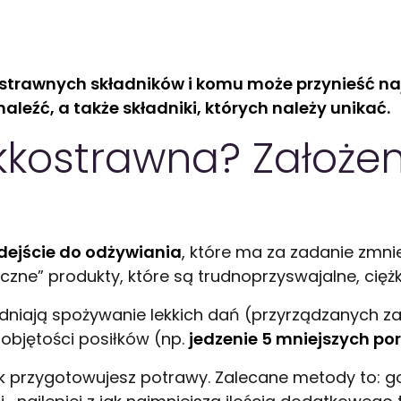
strawnych składników i komu może przynieść najw
aleźć, a także składniki, których należy unikać.
ekkostrawna? Założe
dejście do odżywiania
, które ma za zadanie zmn
tyczne” produkty, które są trudnoprzyswajalne, cię
niają spożywanie lekkich dań (przyrządzanych za
objętości posiłków (np.
jedzenie 5 mniejszych por
eż jak przygotowujesz potrawy. Zalecane metody to: