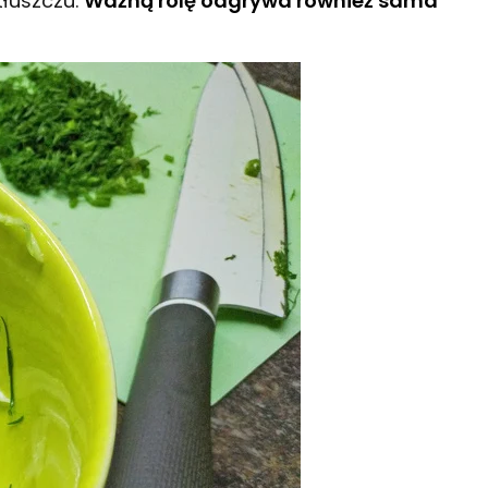
tłuszczu.
Ważną rolę odgrywa również sama