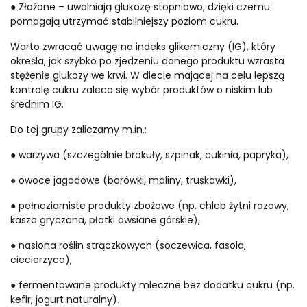
● Złożone – uwalniają glukozę stopniowo, dzięki czemu
pomagają utrzymać stabilniejszy poziom cukru.
Warto zwracać uwagę na indeks glikemiczny (IG), który
określa, jak szybko po zjedzeniu danego produktu wzrasta
stężenie glukozy we krwi. W diecie mającej na celu lepszą
kontrolę cukru zaleca się wybór produktów o niskim lub
średnim IG.
Do tej grupy zaliczamy m.in.:
● warzywa (szczególnie brokuły, szpinak, cukinia, papryka),
● owoce jagodowe (borówki, maliny, truskawki),
● pełnoziarniste produkty zbożowe (np. chleb żytni razowy,
kasza gryczana, płatki owsiane górskie),
● nasiona roślin strączkowych (soczewica, fasola,
ciecierzyca),
● fermentowane produkty mleczne bez dodatku cukru (np.
kefir, jogurt naturalny).