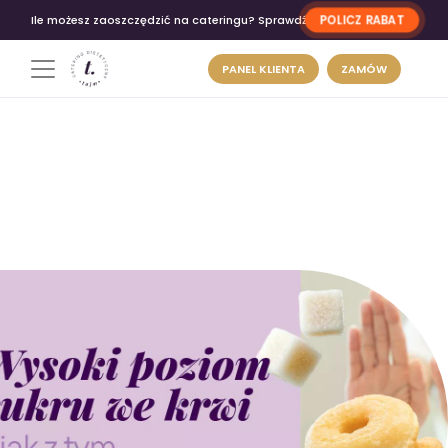
POLICZ RABAT
Ile możesz zaoszczędzić na cateringu? Sprawdź
PANEL KLIENTA
ZAMÓW