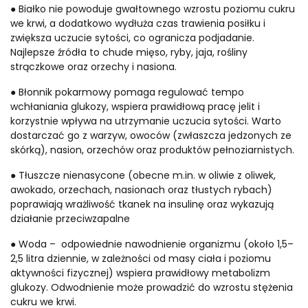
● Białko nie powoduje gwałtownego wzrostu poziomu cukru
we krwi, a dodatkowo wydłuża czas trawienia posiłku i
zwiększa uczucie sytości, co ogranicza podjadanie.
Najlepsze źródła to chude mięso, ryby, jaja, rośliny
strączkowe oraz orzechy i nasiona.
● Błonnik pokarmowy pomaga regulować tempo
wchłaniania glukozy, wspiera prawidłową pracę jelit i
korzystnie wpływa na utrzymanie uczucia sytości. Warto
dostarczać go z warzyw, owoców (zwłaszcza jedzonych ze
skórką), nasion, orzechów oraz produktów pełnoziarnistych.
● Tłuszcze nienasycone (obecne m.in. w oliwie z oliwek,
awokado, orzechach, nasionach oraz tłustych rybach)
poprawiają wrażliwość tkanek na insulinę oraz wykazują
działanie przeciwzapalne
● Woda – odpowiednie nawodnienie organizmu (około 1,5–
2,5 litra dziennie, w zależności od masy ciała i poziomu
aktywności fizycznej) wspiera prawidłowy metabolizm
glukozy. Odwodnienie może prowadzić do wzrostu stężenia
cukru we krwi.