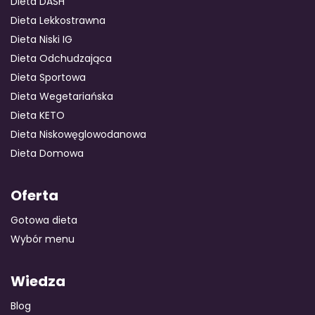
Dieta DASH
Dieta Lekkostrawna
Dieta Niski IG
GOTOWA DIETA
WYBÓR MENU
PAKIETY MEDYCZNE
Dieta Odchudzająca
Dieta Sportowa
Dieta Wegetariańska
Dieta KETO
Dieta Niskowęglowodanowa
Dieta Domowa
Oferta
Gotowa dieta
Wybór menu
Wiedza
Blog