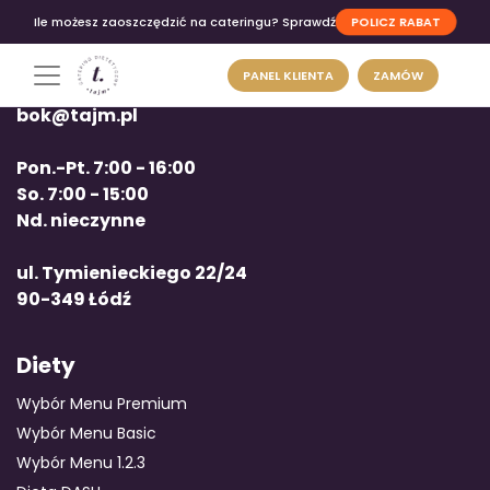
POLICZ RABAT
Ile możesz zaoszczędzić na cateringu? Sprawdź
PANEL KLIENTA
ZAMÓW
tel: +48 663 12 00 12
bok@tajm.pl
Pon.-Pt. 7:00 - 16:00
So. 7:00 - 15:00
Nd. nieczynne
ul. Tymienieckiego 22/24
90-349 Łódź
Diety
Wybór Menu Premium
Wybór Menu Basic
Wybór Menu 1.2.3