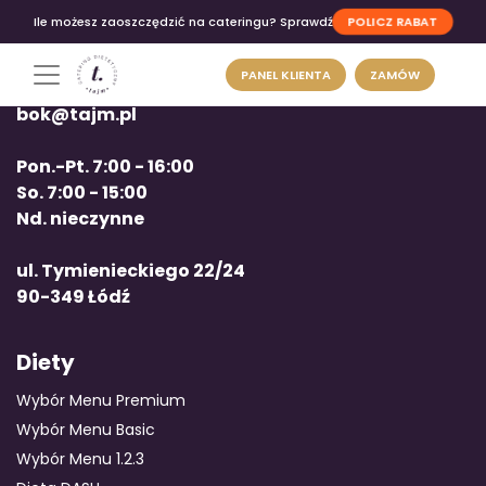
POLICZ RABAT
Ile możesz zaoszczędzić na cateringu? Sprawdź
PANEL KLIENTA
ZAMÓW
tel: +48 663 12 00 12
bok@tajm.pl
Pon.-Pt. 7:00 - 16:00
So. 7:00 - 15:00
Nd. nieczynne
ul. Tymienieckiego 22/24
90-349 Łódź
Diety
Wybór Menu Premium
Wybór Menu Basic
Wybór Menu 1.2.3