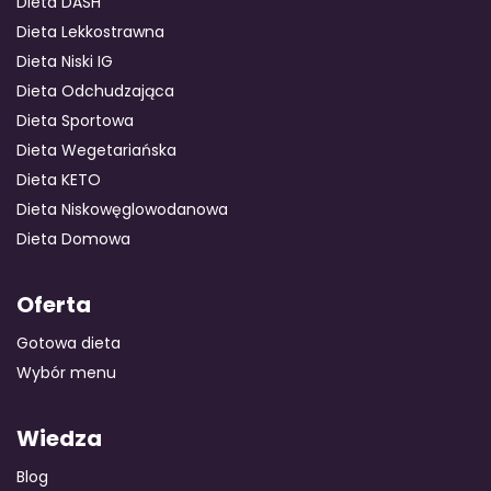
Dieta DASH
Dieta Lekkostrawna
Dieta Niski IG
GOTOWA DIETA
WYBÓR MENU
PAKIETY MEDYCZNE
Dieta Odchudzająca
Dieta Sportowa
Dieta Wegetariańska
Dieta KETO
Dieta Niskowęglowodanowa
Dieta Domowa
Oferta
Gotowa dieta
Wybór menu
Wiedza
Blog