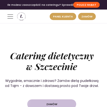
POLICZ RABAT
Ile możesz zaoszczędzić na cateringu? Sprawdź
PANEL KLIENTA
ZAMÓW
Catering dietetyczny
w Szczecinie
Wygodnie, smacznie i zdrowo? Zamów dietę pudełkową
od Tajm - z dowozem i dostawą prosto pod Twoje drzwi.
ZAMÓW