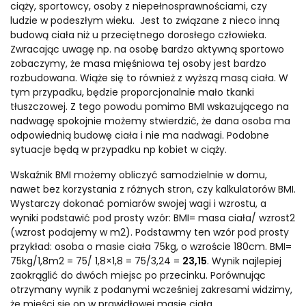
ciąży, sportowcy, osoby z niepełnosprawnościami, czy
ludzie w podeszłym wieku. Jest to związane z nieco inną
budową ciała niż u przeciętnego dorosłego człowieka.
Zwracając uwagę np. na osobę bardzo aktywną sportowo
zobaczymy, że masa mięśniowa tej osoby jest bardzo
rozbudowana. Wiąże się to również z wyższą masą ciała. W
tym przypadku, będzie proporcjonalnie mało tkanki
tłuszczowej. Z tego powodu pomimo BMI wskazującego na
nadwagę spokojnie możemy stwierdzić, że dana osoba ma
odpowiednią budowę ciała i nie ma nadwagi. Podobne
sytuacje będą w przypadku np kobiet w ciąży.
Wskaźnik BMI możemy obliczyć samodzielnie w domu,
nawet bez korzystania z różnych stron, czy kalkulatorów BMI.
Wystarczy dokonać pomiarów swojej wagi i wzrostu, a
wyniki podstawić pod prosty wzór: BMI= masa ciała/ wzrost2
(wzrost podajemy w m2). Podstawmy ten wzór pod prosty
przykład: osoba o masie ciała 75kg, o wzroście 180cm. BMI=
75kg/1,8m2 = 75/ 1,8×1,8 = 75/3,24 =
23,15
. Wynik najlepiej
zaokrąglić do dwóch miejsc po przecinku. Porównując
otrzymany wynik z podanymi wcześniej zakresami widzimy,
że mieści się on w prawidłowej masie ciała.