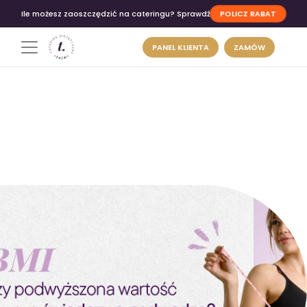
POLICZ RABAT
Ile możesz zaoszczędzić na cateringu? Sprawdź
PANEL KLIENTA
ZAMÓW