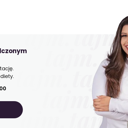
adczonym
ację.
iety.
:00