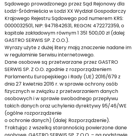
Sądowego prowadzonego przez Sąd Rejonowy dla
Łodzi-Śródmieścia w Łodzi XX Wydział Gospodarczy
Krajowego Rejestru Sądowego pod numerem KRS:
GOTOWA DIETA
WYBÓR MENU
PAKIETY MEDYCZNE
0000032501, NIP: 9471842631, REGON: 472272359, o
kapitale zakładowym równym 1 351 500,00 zł (dalej:
GASTRO SERWIS SP. Z O.O.).
Wyrazy użyte z dużej litery mają znaczenie nadane im
w regulaminie Serwisu internetowego.
Dane osobowe są przetwarzane przez GASTRO
SERWIS SP. Z O.O. zgodnie z rozporządzeniem
Parlamentu Europejskiego i Rady (UE) 2016/679 z
dnia 27 kwietnia 2016 r. w sprawie ochrony osób
fizycznych w związku z przetwarzaniem danych
osobowych i w sprawie swobodnego przepływu
takich danych oraz uchylenia dyrektywy 95/46/WE
(ogólne rozporządzenie
o ochronie danych) (dalej: Rozporządzenie).
Traktując z wszelką starannością powierzone dane
osobowe, GASTRO SERWIS SP. Z O.O. – na podstawie