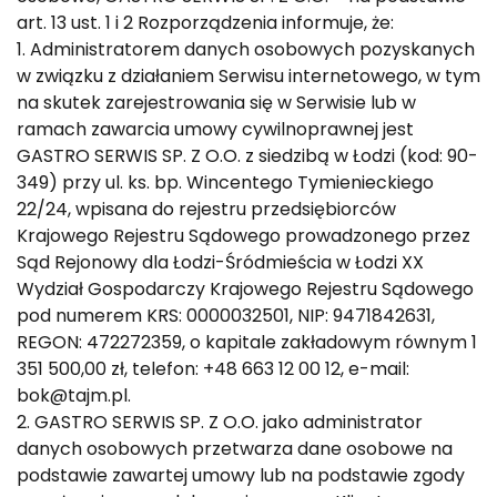
art. 13 ust. 1 i 2 Rozporządzenia informuje, że:
1. Administratorem danych osobowych pozyskanych
w związku z działaniem Serwisu internetowego, w tym
na skutek zarejestrowania się w Serwisie lub w
ramach zawarcia umowy cywilnoprawnej jest
GASTRO SERWIS SP. Z O.O. z siedzibą w Łodzi (kod: 90-
349) przy ul. ks. bp. Wincentego Tymienieckiego
22/24, wpisana do rejestru przedsiębiorców
Krajowego Rejestru Sądowego prowadzonego przez
Sąd Rejonowy dla Łodzi-Śródmieścia w Łodzi XX
Wydział Gospodarczy Krajowego Rejestru Sądowego
pod numerem KRS: 0000032501, NIP: 9471842631,
REGON: 472272359, o kapitale zakładowym równym 1
351 500,00 zł, telefon: +48 663 12 00 12, e-mail:
bok@tajm.pl.
2. GASTRO SERWIS SP. Z O.O. jako administrator
danych osobowych przetwarza dane osobowe na
podstawie zawartej umowy lub na podstawie zgody