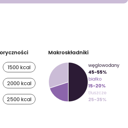
PAKIETY MEDYCZNE
oryczności
Makroskładniki
węglowodany
1500 kcal
45-55%
białko
2000 kcal
15-20%
tłuszcze
2500 kcal
25-35%