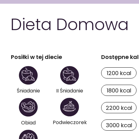
WYBÓR MENU
Dieta
Domowa
Posiłki w tej diecie
Dostępne kal
1200 kcal
1800 kcal
Śniadanie
II Śniadanie
2200 kcal
Podwieczorek
Obiad
3000 kcal