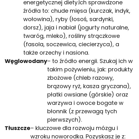
energetycznej diety.Ich sprawdzone
źródła to: chude mięsa (kurczak, indyk,
wołowina), ryby (łosoś, sardynki,
dorsz), jaja i nabiał (jogurty naturalne,
twaróg, mleko), rośliny strączkowe
(fasola, soczewica, ciecierzyca), a
także orzechy i nasiona.
Węglowodany
– to źródło energii. Szukaj ich w
takim pożywieniu, jak: produkty
zbożowe (chleb razowy,
brązowy ryż, kasza gryczana),
płatki owsiane (górskie) oraz
warzywa i owoce bogate w
błonnik (z przewagą tych
pierwszych).
Tłuszcze
– kluczowe dla rozwoju mózgu i
wzroku noworodka. Pozyskasz je z: