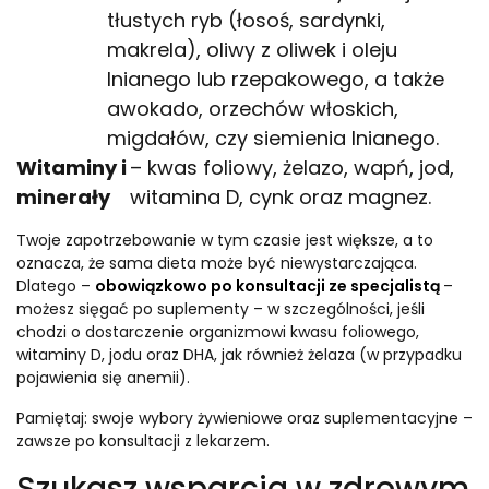
tłustych ryb (łosoś, sardynki,
makrela), oliwy z oliwek i oleju
lnianego lub rzepakowego, a także
awokado, orzechów włoskich,
migdałów, czy siemienia lnianego.
Witaminy i
– kwas foliowy, żelazo, wapń, jod,
minerały
witamina D, cynk oraz magnez.
Twoje zapotrzebowanie w tym czasie jest większe, a to
oznacza, że sama dieta może być niewystarczająca.
Dlatego –
obowiązkowo po konsultacji ze specjalistą
–
możesz sięgać po suplementy – w szczególności, jeśli
chodzi o dostarczenie organizmowi kwasu foliowego,
witaminy D, jodu oraz DHA, jak również żelaza (w przypadku
pojawienia się anemii).
Pamiętaj: swoje wybory żywieniowe oraz suplementacyjne –
zawsze po konsultacji z lekarzem.
Szukasz wsparcia w zdrowym