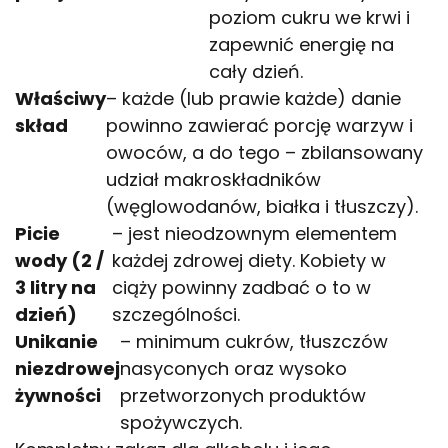
poziom cukru we krwi i
zapewnić energię na
cały dzień.
Właściwy
– każde (lub prawie każde) danie
skład
powinno zawierać porcję warzyw i
owoców, a do tego – zbilansowany
udział makroskładników
(węglowodanów, białka i tłuszczy).
Picie
– jest nieodzownym elementem
wody (2 /
każdej zdrowej diety. Kobiety w
3 litry na
ciąży powinny zadbać o to w
dzień)
szczególności.
Unikanie
– minimum cukrów, tłuszczów
niezdrowej
nasyconych oraz wysoko
żywności
przetworzonych produktów
spożywczych.