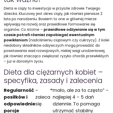
Dieta w ciąży to inwestycja w przyszłe zdrowie Twojego
dziecka. Kluczowy jest okres ciąży, jak również pierwsze 2
lata po narodzeniu. Bowiem to one w głównej mierze
wpływają na rozwój oraz prawidłowe formowanie się
organów. Co istotne –
prawidłowe odżywianie się w tym
czasie potrafi również zapobiegać ewentualnym
powikłaniom
(nadciśnieniu ciążowym czy cukrzycy). Z kolei
niedobory składników odżywczych mogą prowadzić do
powstawania wad rozwojowych, niskiej wagi urodzeniowej,
jak również znacząco zwiększać ryzyko chorób przewlekłych
– już w dorosłym życiu.
Dieta dla ciężarnych kobiet –
specyfika, zasady i zalecenia
Regularność
–
“
mało, ale za to często” –
posiłków i
zaleca
najlepiej 4 – 5 dań
odpowiednie
się
dziennie. To pomaga
porcje
utrzymać stabilny