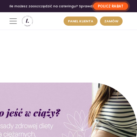
POLICZ RABAT
Ile możesz zaoszczędzić na cateringu? Sprawdź
PANEL KLIENTA
ZAMÓW