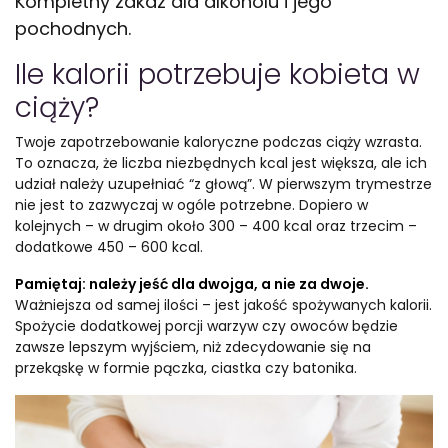
Kompletny zakaz dla alkoholu i jego
pochodnych.
Ile kalorii potrzebuje kobieta w
ciąży?
Twoje zapotrzebowanie kaloryczne podczas ciąży wzrasta.
To oznacza, że liczba niezbędnych kcal jest większa, ale ich
udział należy uzupełniać “z głową”. W pierwszym trymestrze
nie jest to zazwyczaj w ogóle potrzebne. Dopiero w
kolejnych – w drugim około 300 – 400 kcal oraz trzecim –
dodatkowe 450 – 600 kcal.
Pamiętaj: należy jeść dla dwojga, a nie za dwoje.
Ważniejsza od samej ilości – jest jakość spożywanych kalorii.
Spożycie dodatkowej porcji warzyw czy owoców będzie
zawsze lepszym wyjściem, niż zdecydowanie się na
przekąskę w formie pączka, ciastka czy batonika.