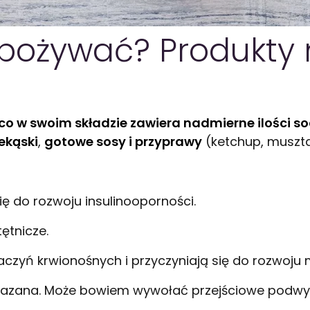
spożywać? Produkty 
co w swoim składzie zawiera nadmierne ilości sod
ekąski
,
gotowe sosy i przyprawy
(ketchup, muszta
się do rozwoju insulinooporności.
tętnicze.
aczyń krwionośnych i przyczyniają się do rozwoju 
wskazana. Może bowiem wywołać przejściowe podwyż