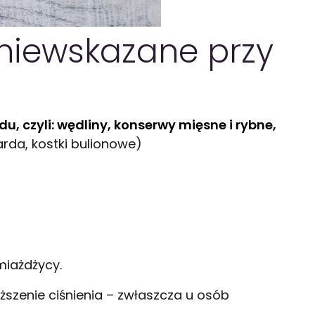
niewskazane przy
u, czyli: wędliny, konserwy mięsne i rybne,
rda, kostki bulionowe)
miażdżycy.
szenie ciśnienia – zwłaszcza u osób