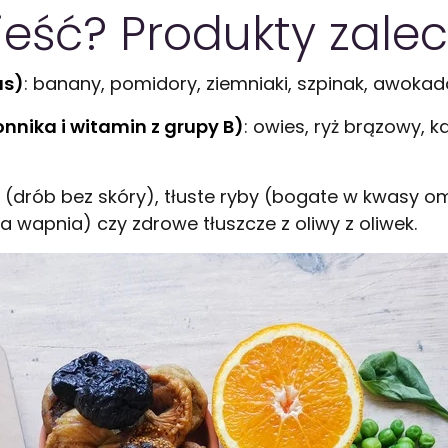
jeść? Produkty zale
as)
: banany, pomidory, ziemniaki, szpinak, awokado
nnika i witamin z grupy B)
: owies, ryż brązowy, 
a (drób bez skóry), tłuste ryby (bogate w kwasy o
 wapnia) czy zdrowe tłuszcze z oliwy z oliwek.