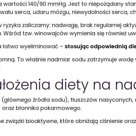
acza wartości 140/90 mmHg. Jest to niepożądany st
ału serca, udaru mózgu, niewydolności serca, cho
zyka zaliczamy: nadwagę, brak regularnej aktywno
u. Wśród tzw. winowajców wymienia się również u
a łatwo wyeliminować –
stosując odpowiednią die
omną. To właśnie nadmiar sodu zatrzymuje wodę
.
łożenia diety na na
li (głównego źródła sodu), tłuszczów nasyconych,
) oraz błonnika pokarmowego.
 związki bioaktywne, które obniżają ciśnienie or