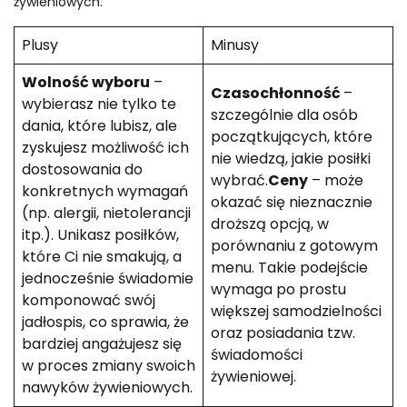
żywieniowych.
Plusy
Minusy
Wolność wyboru
–
Czasochłonność
–
wybierasz nie tylko te
szczególnie dla osób
dania, które lubisz, ale
początkujących, które
zyskujesz możliwość ich
nie wiedzą, jakie posiłki
dostosowania do
wybrać.
Ceny
– może
konkretnych wymagań
okazać się nieznacznie
(np. alergii, nietolerancji
droższą opcją, w
itp.). Unikasz posiłków,
porównaniu z gotowym
które Ci nie smakują, a
menu. Takie podejście
jednocześnie świadomie
wymaga po prostu
komponować swój
większej samodzielności
jadłospis, co sprawia, że
oraz posiadania tzw.
bardziej angażujesz się
świadomości
w proces zmiany swoich
żywieniowej.
nawyków żywieniowych.