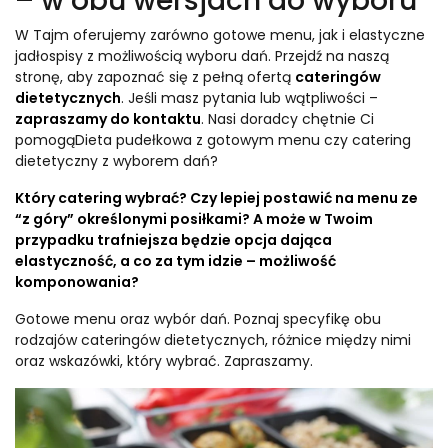
– w obu wersjach do wyboru
W Tajm oferujemy zarówno gotowe menu, jak i elastyczne
jadłospisy z możliwością wyboru dań. Przejdź na naszą
stronę, aby zapoznać się z pełną ofertą
cateringów
dietetycznych
. Jeśli masz pytania lub wątpliwości –
zapraszamy do kontaktu
. Nasi doradcy chętnie Ci
pomogąDieta pudełkowa z gotowym menu czy catering
dietetyczny z wyborem dań?
Który catering wybrać? Czy lepiej postawić na menu ze
“z góry” określonymi posiłkami? A może w Twoim
przypadku trafniejsza będzie opcja dająca
elastyczność, a co za tym idzie – możliwość
komponowania?
Gotowe menu oraz wybór dań. Poznaj specyfikę obu
rodzajów cateringów dietetycznych, różnice między nimi
oraz wskazówki, który wybrać. Zapraszamy.