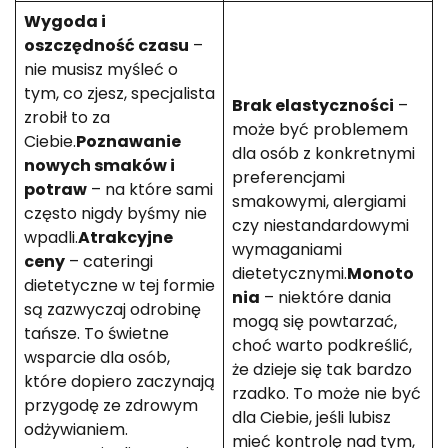
Wygoda i
oszczędność czasu
–
nie musisz myśleć o
tym, co zjesz, specjalista
Brak elastyczności
–
zrobił to za
może być problemem
Ciebie.
Poznawanie
dla osób z konkretnymi
nowych smaków i
preferencjami
potraw
– na które sami
smakowymi, alergiami
często nigdy byśmy nie
czy niestandardowymi
wpadli.
Atrakcyjne
wymaganiami
ceny
– cateringi
dietetycznymi.
Monoto
dietetyczne w tej formie
nia
– niektóre dania
są zazwyczaj odrobinę
mogą się powtarzać,
tańsze. To świetne
choć warto podkreślić,
wsparcie dla osób,
że dzieje się tak bardzo
które dopiero zaczynają
rzadko. To może nie być
przygodę ze zdrowym
dla Ciebie, jeśli lubisz
odżywianiem.
mieć kontrolę nad tym,