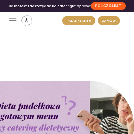
POLICZ RABAT
Ile możesz zaoszczędzić na cateringu? Sprawdź
PANEL KLIENTA
ZAMÓW