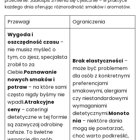
przeciwnie. Jadłospis zmienia się cyklicznie – w praktyce
każdego dnia oferując różnorodność smaków i aromatów.
Przewagi
Ograniczenia
Wygoda i
oszczędność czasu
–
nie musisz myśleć o
tym, co zjesz, specjalista
Brak elastyczności
–
zrobił to za
może być problemem
Ciebie.
Poznawanie
dla osób z konkretnymi
nowych smaków i
preferencjami
potraw
– na które sami
smakowymi, alergiami
często nigdy byśmy nie
czy niestandardowymi
wpadli.
Atrakcyjne
wymaganiami
ceny
– cateringi
dietetycznymi.
Monoto
dietetyczne w tej formie
nia
– niektóre dania
są zazwyczaj odrobinę
mogą się powtarzać,
tańsze. To świetne
choć warto podkreślić,
wsparcie dla osób,