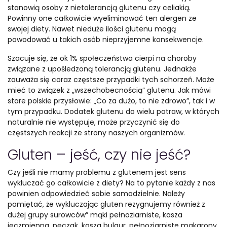
stanowią osoby z nietolerancją glutenu czy celiakią.
Powinny one całkowicie wyeliminować ten alergen ze
swojej diety. Nawet nieduże ilości glutenu mogą
powodować u takich osób nieprzyjemne konsekwencje.
Szacuje się, że ok 1% społeczeństwa cierpi na choroby
związane z upośledzoną tolerancją glutenu. Jednakże
zauważa się coraz częstsze przypadki tych schorzeń. Może
mieć to związek z „wszechobecnością” glutenu. Jak mówi
stare polskie przysłowie: „Co za dużo, to nie zdrowo”, tak i w
tym przypadku. Dodatek glutenu do wielu potraw, w których
naturalnie nie występuje, może przyczynić się do
częstszych reakcji ze strony naszych organizmów.
Gluten – jeść, czy nie jeść?
Czy jeśli nie mamy problemu z glutenem jest sens
wykluczać go całkowicie z diety? Na to pytanie każdy z nas
powinien odpowiedzieć sobie samodzielnie. Należy
pamiętać, że wykluczając gluten rezygnujemy również z
dużej grupy surowców” mąki pełnoziarniste, kasza
jęczmienna, pęczak, kasza bulgur, pełnoziarniste makarony