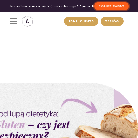
POLICZ RABAT
Ile możesz zaoszczędzić na cateringu? Sprawdź
PANEL KLIENTA
ZAMÓW