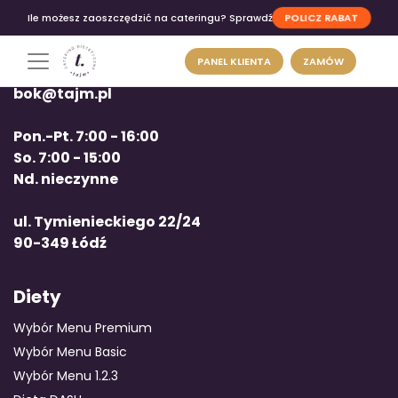
POLICZ RABAT
Ile możesz zaoszczędzić na cateringu? Sprawdź
PANEL KLIENTA
ZAMÓW
tel: +48 663 12 00 12
bok@tajm.pl
Pon.-Pt. 7:00 - 16:00
So. 7:00 - 15:00
Nd. nieczynne
ul. Tymienieckiego 22/24
90-349 Łódź
Diety
Wybór Menu Premium
Wybór Menu Basic
Wybór Menu 1.2.3