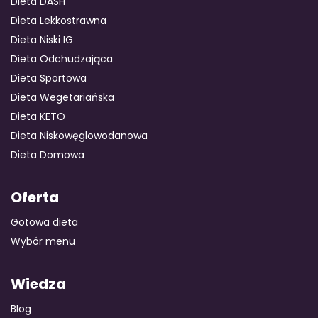
Dieta DASH
Dieta Lekkostrawna
Dieta Niski IG
GOTOWA DIETA
WYBÓR MENU
PAKIETY MEDYCZNE
Dieta Odchudzająca
Dieta Sportowa
Dieta Wegetariańska
Dieta KETO
Dieta Niskowęglowodanowa
Dieta Domowa
Oferta
Gotowa dieta
Wybór menu
Wiedza
Blog