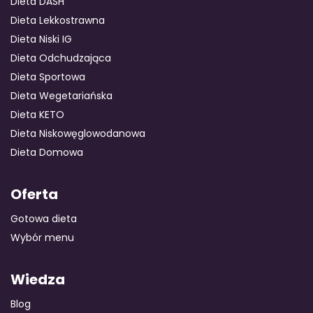
Dieta DASH
Dieta Lekkostrawna
Dieta Niski IG
GOTOWA DIETA
WYBÓR MENU
PAKIETY MEDYCZNE
Dieta Odchudzająca
Dieta Sportowa
Dieta Wegetariańska
Dieta KETO
Dieta Niskowęglowodanowa
Dieta Domowa
Oferta
Gotowa dieta
Wybór menu
Wiedza
Blog