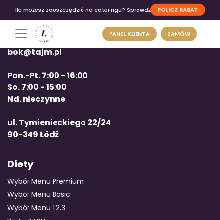
POLICZ RABAT
Ile możesz zaoszczędzić na cateringu? Sprawdź
PANEL KLIENTA
ZAMÓW
tel: +48 663 12 00 12
bok@tajm.pl
Pon.-Pt. 7:00 - 16:00
So. 7:00 - 15:00
Nd. nieczynne
ul. Tymienieckiego 22/24
90-349 Łódź
Diety
Wybór Menu Premium
Wybór Menu Basic
Wybór Menu 1.2.3