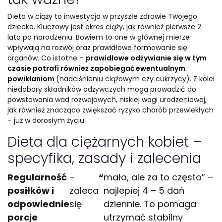
Dieta w ciąży to inwestycja w przyszłe zdrowie Twojego
dziecka. Kluczowy jest okres ciąży, jak również pierwsze 2
lata po narodzeniu. Bowiem to one w głównej mierze
wpływają na rozwój oraz prawidłowe formowanie się
organów. Co istotne –
prawidłowe odżywianie się w tym
czasie potrafi również zapobiegać ewentualnym
powikłaniom
(nadciśnieniu ciążowym czy cukrzycy). Z kolei
niedobory składników odżywczych mogą prowadzić do
powstawania wad rozwojowych, niskiej wagi urodzeniowej,
jak również znacząco zwiększać ryzyko chorób przewlekłych
– już w dorosłym życiu.
Dieta dla ciężarnych kobiet –
specyfika, zasady i zalecenia
Regularność
–
“
mało, ale za to często” –
posiłków i
zaleca
najlepiej 4 – 5 dań
odpowiednie
się
dziennie. To pomaga
porcje
utrzymać stabilny