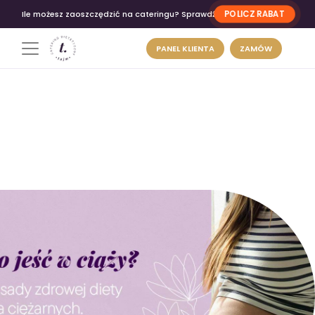
POLICZ RABAT
Ile możesz zaoszczędzić na cateringu? Sprawdź
PANEL KLIENTA
ZAMÓW