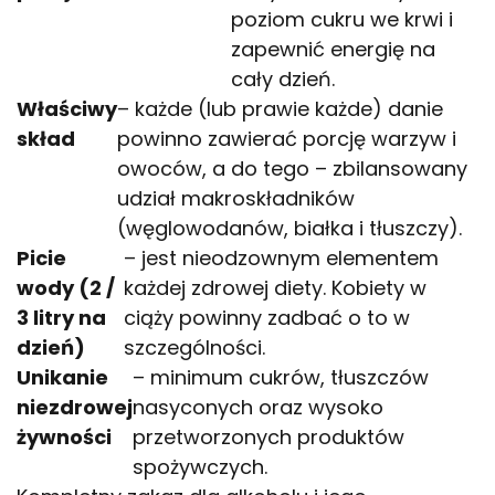
poziom cukru we krwi i
zapewnić energię na
cały dzień.
Właściwy
– każde (lub prawie każde) danie
skład
powinno zawierać porcję warzyw i
owoców, a do tego – zbilansowany
udział makroskładników
(węglowodanów, białka i tłuszczy).
Picie
– jest nieodzownym elementem
wody (2 /
każdej zdrowej diety. Kobiety w
3 litry na
ciąży powinny zadbać o to w
dzień)
szczególności.
Unikanie
– minimum cukrów, tłuszczów
niezdrowej
nasyconych oraz wysoko
żywności
przetworzonych produktów
spożywczych.