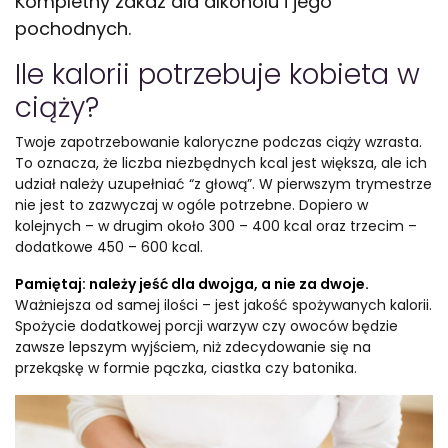
Kompletny zakaz dla alkoholu i jego
pochodnych.
Ile kalorii potrzebuje kobieta w
ciąży?
Twoje zapotrzebowanie kaloryczne podczas ciąży wzrasta.
To oznacza, że liczba niezbędnych kcal jest większa, ale ich
udział należy uzupełniać “z głową”. W pierwszym trymestrze
nie jest to zazwyczaj w ogóle potrzebne. Dopiero w
kolejnych – w drugim około 300 – 400 kcal oraz trzecim –
dodatkowe 450 – 600 kcal.
Pamiętaj: należy jeść dla dwojga, a nie za dwoje.
Ważniejsza od samej ilości – jest jakość spożywanych kalorii.
Spożycie dodatkowej porcji warzyw czy owoców będzie
zawsze lepszym wyjściem, niż zdecydowanie się na
przekąskę w formie pączka, ciastka czy batonika.