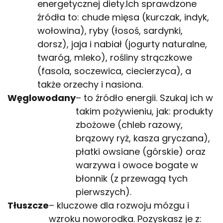
energetycznej diety.Ich sprawdzone
źródła to: chude mięsa (kurczak, indyk,
wołowina), ryby (łosoś, sardynki,
dorsz), jaja i nabiał (jogurty naturalne,
twaróg, mleko), rośliny strączkowe
(fasola, soczewica, ciecierzyca), a
także orzechy i nasiona.
Węglowodany
– to źródło energii. Szukaj ich w
takim pożywieniu, jak: produkty
zbożowe (chleb razowy,
brązowy ryż, kasza gryczana),
płatki owsiane (górskie) oraz
warzywa i owoce bogate w
błonnik (z przewagą tych
pierwszych).
Tłuszcze
– kluczowe dla rozwoju mózgu i
wzroku noworodka. Pozyskasz je z: