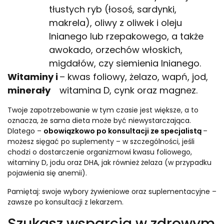
tłustych ryb (łosoś, sardynki,
makrela), oliwy z oliwek i oleju
lnianego lub rzepakowego, a także
awokado, orzechów włoskich,
migdałów, czy siemienia lnianego.
Witaminy i
– kwas foliowy, żelazo, wapń, jod,
minerały
witamina D, cynk oraz magnez.
Twoje zapotrzebowanie w tym czasie jest większe, a to
oznacza, że sama dieta może być niewystarczająca.
Dlatego –
obowiązkowo po konsultacji ze specjalistą
–
możesz sięgać po suplementy – w szczególności, jeśli
chodzi o dostarczenie organizmowi kwasu foliowego,
witaminy D, jodu oraz DHA, jak również żelaza (w przypadku
pojawienia się anemii).
Pamiętaj: swoje wybory żywieniowe oraz suplementacyjne –
zawsze po konsultacji z lekarzem.
Szukasz wsparcia w zdrowym