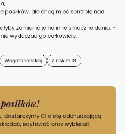
a,
 posiłków, ale chcą mieć kontrolę nad
iałyby zamienić je na inne smaczne dania, –
nie wykluczać go całkowicie.
Wegetariańskiej
Z niskim IG
posiłków!
, dostarczymy Ci dietę odchudzającą.
składać, edytować oraz wybierać