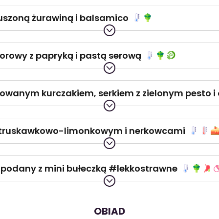
suszoną żurawiną i balsamico
orowy z papryką i pastą serową
illowanym kurczakiem, serkiem z zielonym pesto 
m truskawkowo-limonkowym i nerkowcami
ki podany z mini bułeczką #lekkostrawne
OBIAD