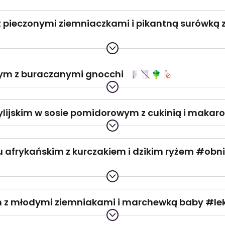
 pieczonymi ziemniaczkami i pikantną surówką z
wym z buraczanymi gnocchi
ycylijskim w sosie pomidorowym z cukinią i maka
lu afrykańskim z kurczakiem i dzikim ryżem #obni
m z młodymi ziemniakami i marchewką baby #le