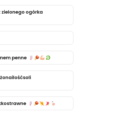
 zielonego ogórka
ronem penne
żonailośćsoli
kkostrawne