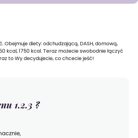
PAKIETY MEDYCZNE
ć. Obejmuje diety: odchudzającą, DASH, domową,
1550 kcal, 1750 kcal. Teraz możecie swobodnie łączyć
az to Wy decydujecie, co chcecie jeść!
u 1.2.3 ?
macznie,