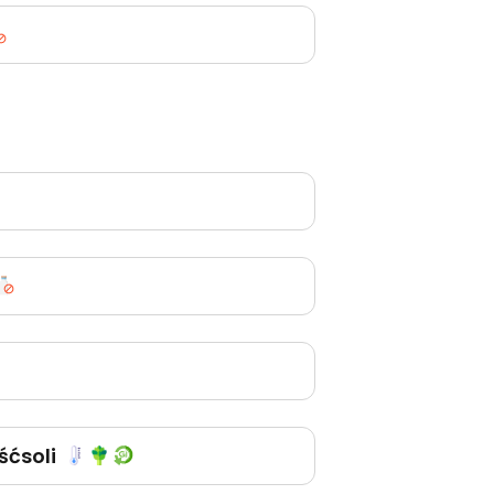
śćsoli