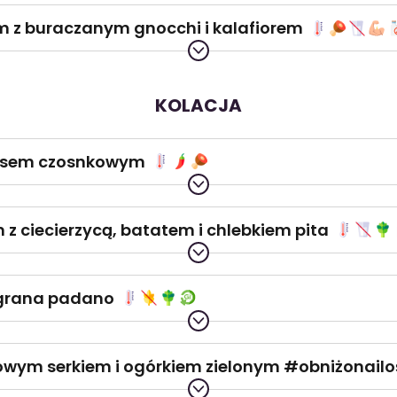
 z buraczanym gnocchi i kalafiorem
KOLACJA
sosem czosnkowym
 z ciecierzycą, batatem i chlebkiem pita
 grana padano
owym serkiem i ogórkiem zielonym #obniżonailo