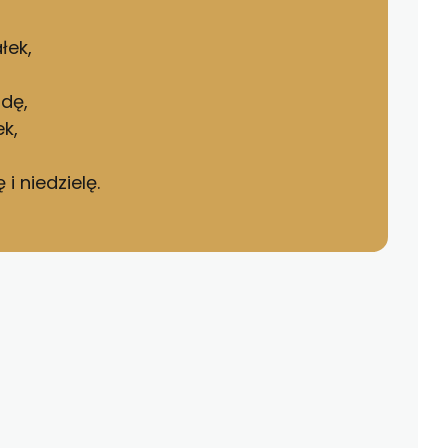
łek,
odę,
k,
i niedzielę.