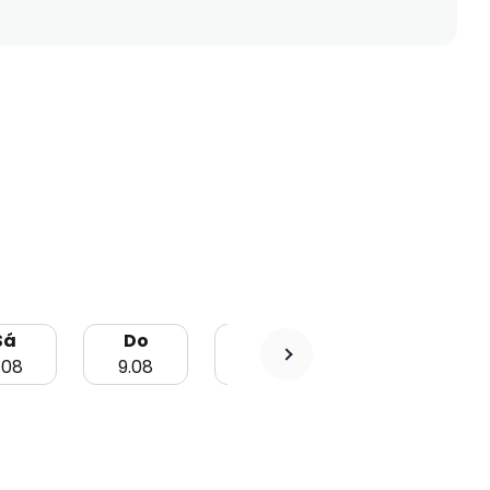
Sá
Do
Lu
Ma
.08
9.08
10.08
11.08