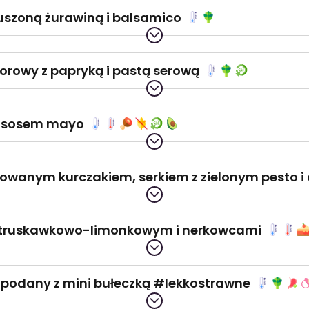
suszoną żurawiną i balsamico
orowy z papryką i pastą serową
i sosem mayo
illowanym kurczakiem, serkiem z zielonym pesto 
m truskawkowo-limonkowym i nerkowcami
ki podany z mini bułeczką #lekkostrawne