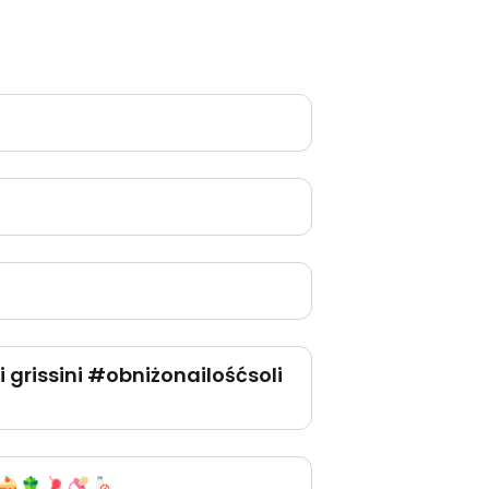
grissini #obniżonailośćsoli