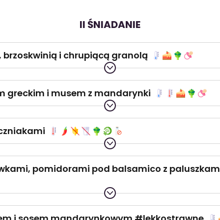
II ŚNIADANIE
, brzoskwinią i chrupiącą granolą
em greckim i musem z mandarynki
oczniakami
liwkami, pomidorami pod balsamico z paluszkami 
nem i sosem mandarynkowym #lekkostrawne