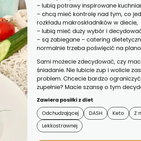
– lubią potrawy inspirowane kuchnia
– chcą mieć kontrolę nad tym, co je
rozkładu makroskładników w diecie,
– lubią mieć duży wybór i decydować
– są zabiegane – catering dietetycz
normalnie trzeba poświęcić na plano
Sami możecie zdecydować, czy macie
śniadanie. Nie lubicie zup i wolicie za
problem. Chcecie bardzo ograniczyć 
zupełnie? Macie szansę o tym decy
Zawiera posiłki z diet
Odchudzającej
DASH
Keto
Z 
Lekkostrawnej