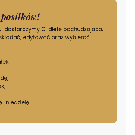
posiłków!
, dostarczymy Ci dietę odchudzającą.
składać, edytować oraz wybierać
łek,
odę,
k,
i niedzielę.