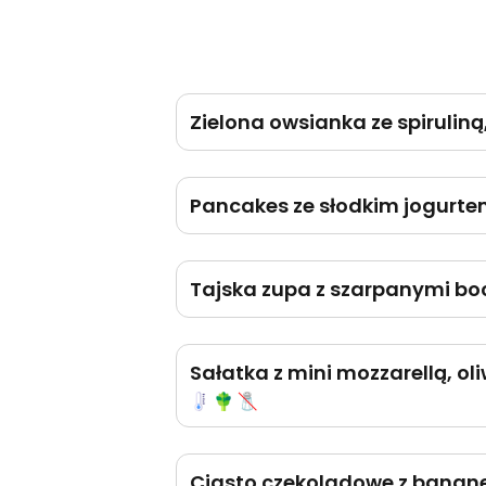
Zielona owsianka ze spiruliną
Pancakes ze słodkim jogurt
Tajska zupa z szarpanymi b
Sałatka z mini mozzarellą, o
Ciasto czekoladowe z bana