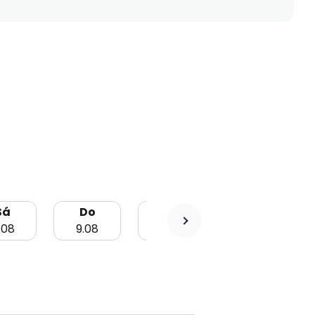
Sá
Do
Lu
Ma
.08
9.08
10.08
11.08