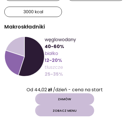
3000 kcal
Makroskładniki
węglowodany
40-60%
białko
12-20%
tłuszcze
25-35%
Od 44,02
zł
/dzień - cena na start
ZAMÓW
ZOBACZ MENU