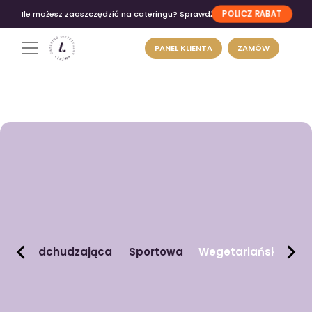
POLICZ RABAT
Ile możesz zaoszczędzić na cateringu? Sprawdź
PANEL KLIENTA
ZAMÓW
Odchudzająca
Sportowa
Wegetariańska
n