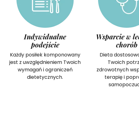
Indywidualne
Wsparcie w le
podejście
chorób
Każdy posiłek komponowany
Dieta dostosow
jest z uwzględnieniem Twoich
Twoich potr
wymagań i ograniczeń
zdrowotnych ws
dietetycznych.
terapię i pop
samopoczuc