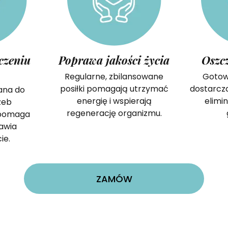
czeniu
Poprawa jakości życia
Oszc
Regularne, zbilansowane
Gotowe
posiłki pomagają utrzymać
dostarcz
ana do
energię i wspierają
elimi
zeb
regenerację organizmu.
pomaga
rawia
ie.
ZAMÓW