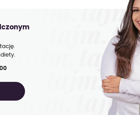
adczonym
ację.
iety.
:00