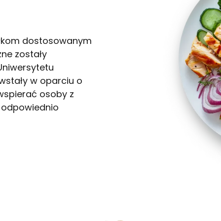
WYBÓR MENU
siłkom dostosowanym
ne zostały
Uniwersytetu
wstały w oparciu o
wspierać osoby z
 odpowiednio