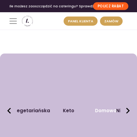
POLICZ RABAT
Ile możesz zaoszczędzić na cateringu? Sprawdź
PANEL KLIENTA
ZAMÓW
wa
Wegetariańska
Keto
Domowa
Niskow