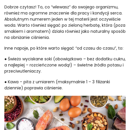
Dobrze czytasz! To, co “wlewasz” do swojego organizmu,
również ma ogromne znaczenie dla pracy i kondycji serca.
Absolutnym numerem jeden w tej materii jest oczywiście
woda. Warto również sięgać po zieloną herbatę, która (poza
smakiem i aromatem) działa również jako naturalny sposób
na obniżanie ciśnienia.
Inne napoje, po które warto sięgać “od czasu do czasu”, to:
● Świeżo wyciskane soki (obowiązkowo – bez dodatku cukru,
a najlepiej – rozcieńczone wodą!) – świetne źródło potasu i
przeciwutleniaczy.
● Kawa – pita z umiarem (maksymalnie 1 – 3 filiżanki
dziennie) poprawia ciśnienie.