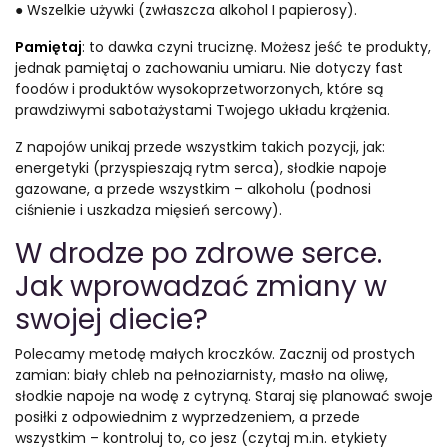
● Wszelkie używki (zwłaszcza alkohol I papierosy).
Pamiętaj
: to dawka czyni truciznę. Możesz jeść te produkty,
jednak pamiętaj o zachowaniu umiaru. Nie dotyczy fast
foodów i produktów wysokoprzetworzonych, które są
prawdziwymi sabotażystami Twojego układu krążenia.
Z napojów unikaj przede wszystkim takich pozycji, jak:
energetyki (przyspieszają rytm serca), słodkie napoje
gazowane, a przede wszystkim – alkoholu (podnosi
ciśnienie i uszkadza mięsień sercowy).
W drodze po zdrowe serce.
Jak wprowadzać zmiany w
swojej diecie?
Polecamy metodę małych kroczków. Zacznij od prostych
zamian: biały chleb na pełnoziarnisty, masło na oliwę,
słodkie napoje na wodę z cytryną. Staraj się planować swoje
posiłki z odpowiednim z wyprzedzeniem, a przede
wszystkim – kontroluj to, co jesz (czytaj m.in. etykiety