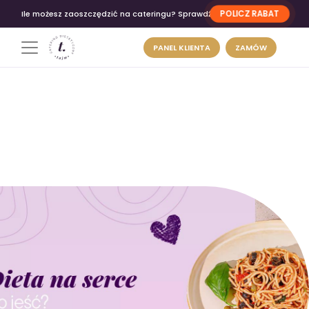
POLICZ RABAT
Ile możesz zaoszczędzić na cateringu? Sprawdź
PANEL KLIENTA
ZAMÓW