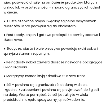
więc poświęcić chwilę na omówienie produktów, których
unikać lub w ostateczności – mocno ograniczyć ich udział
w diecie.
● Tłuste czerwone mięso i wędliny są pełne nasyconych
tłuszczów, które podwyższają zły cholesterol.
● Fast foody, chipsy i gotowe przekąski to bomby sodowe i
tłuszczowe.
● Słodycze, ciasta i białe pieczywo powodują skoki cukru i
sprzyjają stanom zapalnym.
● Pełnotłusty nabiał zawiera tłuszcze nasycone obciążające
układ krążenia.
● Margaryny twarde kryją szkodliwe tłuszcze trans.
● Sól – powinno się ograniczać sól dodaną w diecie,
zgodnie z zaleceniami powinno się przyjmować do 5g soli
na dobę. Warto pamiętać, że sól jest ukryta w wielu
produktach i często spożywamy ją nieświadomie.