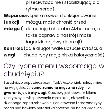
przeciwzapalnie i stabilizującą dla
rytmu serca).
Wsparcie
wspiera rozwój i funkcjonowanie
funkcji
mózgu, może chronić przed
mózgu (
demencją i chorobą Alzheimera, a
także poprawia nastrój i może
łagodzić objawy depresji).
Kontrola
(daje długotrwałe uczucie sytości, a
wagi
chude ryby mają niską kaloryczność).
Czy rybne menu wspomaga w
chudnięciu?
Zasadniczo odpowiedź brzmi “tak”. Aczkolwiek należy mieć
na względzie, że
sama zamiana mięsa na ryby nie
gwarantuje utraty wagi
. Kluczowy jest bowiem bilans
kaloryczny, czyli spożywanie mniej kcal, niż wynika z
dziennego zapotrzebowania. Panierowane i smażone ryby
mogą być bowiem bardziej kaloryczne, niż na przykład ich