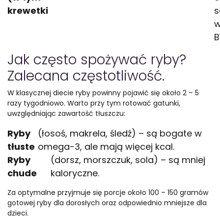
krewetki
s
w
B
Jak często spożywać ryby?
Zalecana częstotliwość.
W klasycznej diecie ryby powinny pojawić się około 2 – 5
razy tygodniowo. Warto przy tym rotować gatunki,
uwzględniając zawartość tłuszczu:
Ryby
(łosoś, makrela, śledź) – są bogate w
tłuste
omega-3, ale mają więcej kcal.
Ryby
(dorsz, morszczuk, sola) – są mniej
chude
kaloryczne.
Za optymalne przyjmuje się porcje około 100 – 150 gramów
gotowej ryby dla dorosłych oraz odpowiednio mniejsze dla
dzieci.