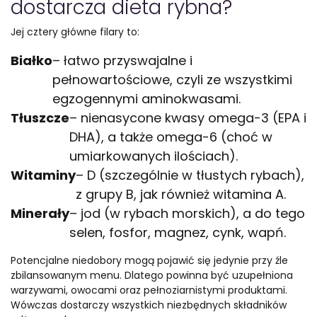
dostarcza dieta rybna?
Jej cztery główne filary to:
Białko
– łatwo przyswajalne i
pełnowartościowe, czyli ze wszystkimi
egzogennymi aminokwasami.
Tłuszcze
– nienasycone kwasy omega-3 (EPA i
DHA), a także omega-6 (choć w
umiarkowanych ilościach).
Witaminy
– D (szczególnie w tłustych rybach),
z grupy B, jak również witamina A.
Minerały
– jod (w rybach morskich), a do tego
selen, fosfor, magnez, cynk, wapń.
Potencjalne niedobory mogą pojawić się jedynie przy źle
zbilansowanym menu. Dlatego powinna być uzupełniona
warzywami, owocami oraz pełnoziarnistymi produktami.
Wówczas dostarczy wszystkich niezbędnych składników