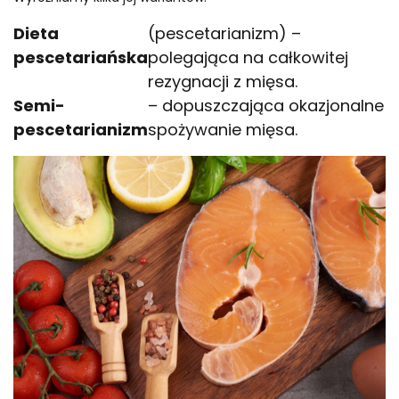
Dieta
(pescetarianizm) –
pescetariańska
polegająca na całkowitej
rezygnacji z mięsa.
Semi-
– dopuszczająca okazjonalne
pescetarianizm
spożywanie mięsa.