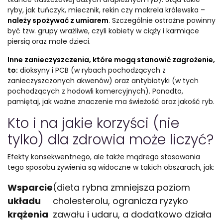
ryby, jak tuńczyk, miecznik, rekin czy makrela królewska –
należy spożywać z umiarem
. Szczególnie ostrożne powinny
być tzw. grupy wrażliwe, czyli kobiety w ciąży i karmiące
piersią oraz małe dzieci.
Inne zanieczyszczenia, które mogą stanowić zagrożenie,
to:
dioksyny i PCB (w rybach pochodzących z
zanieczyszczonych akwenów) oraz antybiotyki (w tych
pochodzących z hodowli komercyjnych). Ponadto,
pamiętaj, jak ważne znaczenie ma świeżość oraz jakość ryb.
Kto i na jakie korzyści (nie
tylko) dla zdrowia może liczyć?
Efekty konsekwentnego, ale także mądrego stosowania
tego sposobu żywienia są widoczne w takich obszarach, jak:
Wsparcie
(dieta rybna zmniejsza poziom
układu
cholesterolu, ogranicza ryzyko
krążenia
zawału i udaru, a dodatkowo działa