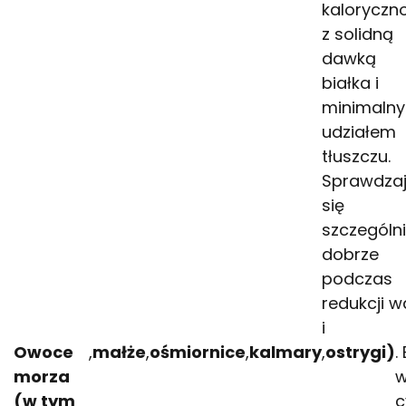
kaloryczn
z solidną
dawką
białka i
minimaln
udziałem
tłuszczu.
Sprawdza
się
szczególn
dobrze
podczas
redukcji w
i
Owoce
,
małże
,
ośmiornice
,
kalmary
,
ostrygi)
.
morza
w
(w tym
c