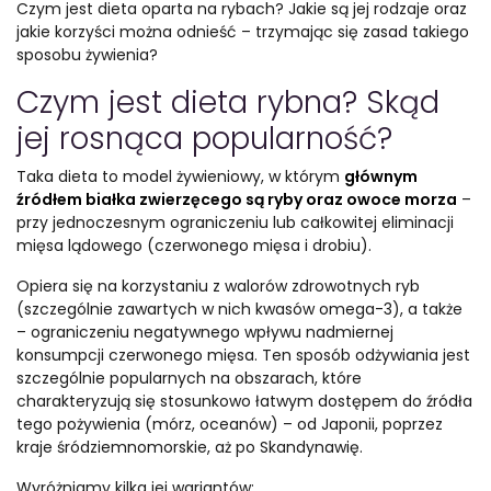
Czym jest dieta oparta na rybach? Jakie są jej rodzaje oraz
jakie korzyści można odnieść – trzymając się zasad takiego
sposobu żywienia?
Czym jest dieta rybna? Skąd
jej rosnąca popularność?
Taka dieta to model żywieniowy, w którym
głównym
źródłem białka zwierzęcego są ryby oraz owoce morza
–
przy jednoczesnym ograniczeniu lub całkowitej eliminacji
mięsa lądowego (czerwonego mięsa i drobiu).
Opiera się na korzystaniu z walorów zdrowotnych ryb
(szczególnie zawartych w nich kwasów omega-3), a także
– ograniczeniu negatywnego wpływu nadmiernej
konsumpcji czerwonego mięsa. Ten sposób odżywiania jest
szczególnie popularnych na obszarach, które
charakteryzują się stosunkowo łatwym dostępem do źródła
tego pożywienia (mórz, oceanów) – od Japonii, poprzez
kraje śródziemnomorskie, aż po Skandynawię.
Wyróżniamy kilka jej wariantów: