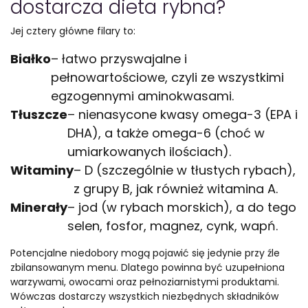
dostarcza dieta rybna?
Jej cztery główne filary to:
Białko
– łatwo przyswajalne i
pełnowartościowe, czyli ze wszystkimi
egzogennymi aminokwasami.
Tłuszcze
– nienasycone kwasy omega-3 (EPA i
DHA), a także omega-6 (choć w
umiarkowanych ilościach).
Witaminy
– D (szczególnie w tłustych rybach),
z grupy B, jak również witamina A.
Minerały
– jod (w rybach morskich), a do tego
selen, fosfor, magnez, cynk, wapń.
Potencjalne niedobory mogą pojawić się jedynie przy źle
zbilansowanym menu. Dlatego powinna być uzupełniona
warzywami, owocami oraz pełnoziarnistymi produktami.
Wówczas dostarczy wszystkich niezbędnych składników