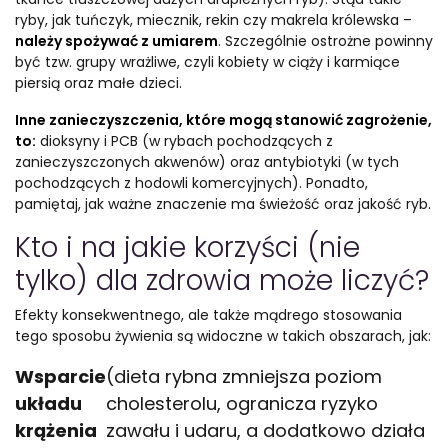
ryby, jak tuńczyk, miecznik, rekin czy makrela królewska –
należy spożywać z umiarem
. Szczególnie ostrożne powinny
być tzw. grupy wrażliwe, czyli kobiety w ciąży i karmiące
piersią oraz małe dzieci.
Inne zanieczyszczenia, które mogą stanowić zagrożenie,
to:
dioksyny i PCB (w rybach pochodzących z
zanieczyszczonych akwenów) oraz antybiotyki (w tych
pochodzących z hodowli komercyjnych). Ponadto,
pamiętaj, jak ważne znaczenie ma świeżość oraz jakość ryb.
Kto i na jakie korzyści (nie
tylko) dla zdrowia może liczyć?
Efekty konsekwentnego, ale także mądrego stosowania
tego sposobu żywienia są widoczne w takich obszarach, jak:
Wsparcie
(dieta rybna zmniejsza poziom
układu
cholesterolu, ogranicza ryzyko
krążenia
zawału i udaru, a dodatkowo działa