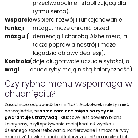
przeciwzapalnie i stabilizującą dla
rytmu serca).
Wsparcie
wspiera rozwój i funkcjonowanie
funkcji
mózgu, może chronić przed
mózgu (
demencją i chorobą Alzheimera, a
także poprawia nastrój i może
łagodzić objawy depresji).
Kontrola
(daje długotrwałe uczucie sytości, a
wagi
chude ryby mają niską kaloryczność).
Czy rybne menu wspomaga w
chudnięciu?
Zasadniczo odpowiedź brzmi “tak”. Aczkolwiek należy mieć
na względzie, że
sama zamiana mięsa na ryby nie
gwarantuje utraty wagi
. Kluczowy jest bowiem bilans
kaloryczny, czyli spożywanie mniej kcal, niż wynika z
dziennego zapotrzebowania. Panierowane i smażone ryby
mogą być bowiem bardziej kaloryczne, niż na przykład ich