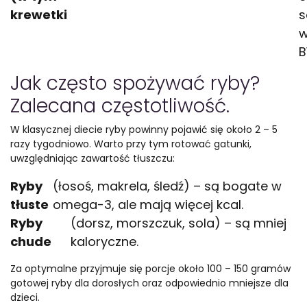
krewetki
s
w
B
Jak często spożywać ryby?
Zalecana częstotliwość.
W klasycznej diecie ryby powinny pojawić się około 2 – 5
razy tygodniowo. Warto przy tym rotować gatunki,
uwzględniając zawartość tłuszczu:
Ryby
(łosoś, makrela, śledź) – są bogate w
tłuste
omega-3, ale mają więcej kcal.
Ryby
(dorsz, morszczuk, sola) – są mniej
chude
kaloryczne.
Za optymalne przyjmuje się porcje około 100 – 150 gramów
gotowej ryby dla dorosłych oraz odpowiednio mniejsze dla
dzieci.