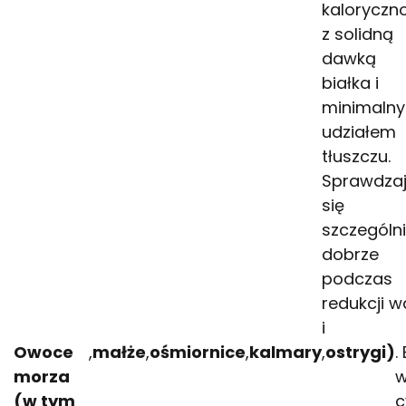
kaloryczn
z solidną
dawką
białka i
minimaln
udziałem
tłuszczu.
Sprawdza
się
szczególn
dobrze
podczas
redukcji w
i
Owoce
,
małże
,
ośmiornice
,
kalmary
,
ostrygi)
.
morza
w
(w tym
c