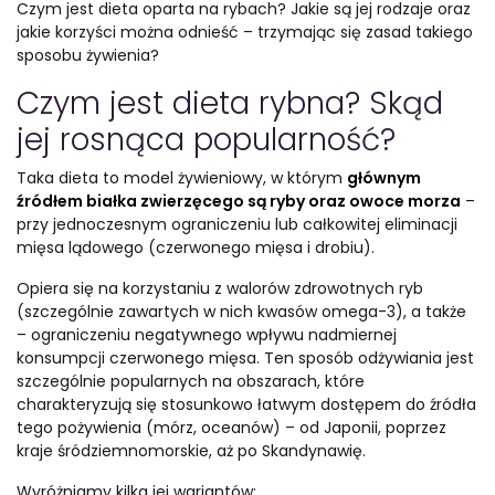
Czym jest dieta oparta na rybach? Jakie są jej rodzaje oraz
jakie korzyści można odnieść – trzymając się zasad takiego
sposobu żywienia?
Czym jest dieta rybna? Skąd
jej rosnąca popularność?
Taka dieta to model żywieniowy, w którym
głównym
źródłem białka zwierzęcego są ryby oraz owoce morza
–
przy jednoczesnym ograniczeniu lub całkowitej eliminacji
mięsa lądowego (czerwonego mięsa i drobiu).
Opiera się na korzystaniu z walorów zdrowotnych ryb
(szczególnie zawartych w nich kwasów omega-3), a także
– ograniczeniu negatywnego wpływu nadmiernej
konsumpcji czerwonego mięsa. Ten sposób odżywiania jest
szczególnie popularnych na obszarach, które
charakteryzują się stosunkowo łatwym dostępem do źródła
tego pożywienia (mórz, oceanów) – od Japonii, poprzez
kraje śródziemnomorskie, aż po Skandynawię.
Wyróżniamy kilka jej wariantów: