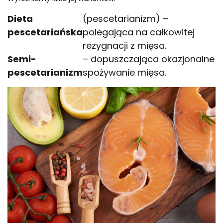
Dieta
(pescetarianizm) –
pescetariańska
polegająca na całkowitej
rezygnacji z mięsa.
Semi-
– dopuszczająca okazjonalne
pescetarianizm
spożywanie mięsa.