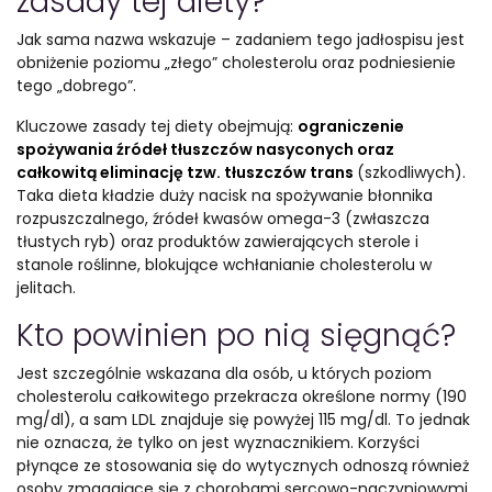
zasady tej diety?
Jak sama nazwa wskazuje – zadaniem tego jadłospisu jest
obniżenie poziomu „złego” cholesterolu oraz podniesienie
tego „dobrego”.
Kluczowe zasady tej diety obejmują:
ograniczenie
spożywania źródeł tłuszczów nasyconych oraz
całkowitą eliminację tzw. tłuszczów trans
(szkodliwych).
Taka dieta kładzie duży nacisk na spożywanie błonnika
rozpuszczalnego, źródeł kwasów omega-3 (zwłaszcza
tłustych ryb) oraz produktów zawierających sterole i
stanole roślinne, blokujące wchłanianie cholesterolu w
jelitach.
Kto powinien po nią sięgnąć?
Jest szczególnie wskazana dla osób, u których poziom
cholesterolu całkowitego przekracza określone normy (190
mg/dl), a sam LDL znajduje się powyżej 115 mg/dl. To jednak
nie oznacza, że tylko on jest wyznacznikiem. Korzyści
płynące ze stosowania się do wytycznych odnoszą również
osoby zmagające się z chorobami sercowo-naczyniowymi,