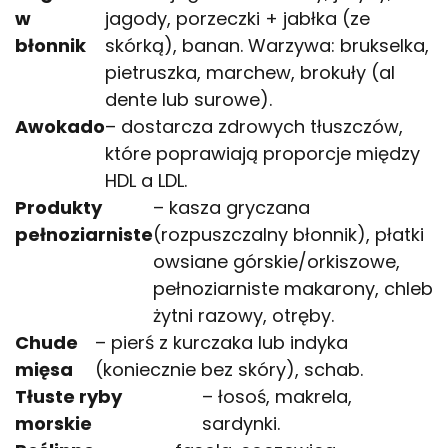
w
jagody, porzeczki + jabłka (ze
błonnik
skórką), banan. Warzywa: brukselka,
pietruszka, marchew, brokuły (al
dente lub surowe).
Awokado
– dostarcza zdrowych tłuszczów,
które poprawiają proporcje między
HDL a LDL.
Produkty
– kasza gryczana
pełnoziarniste
(rozpuszczalny błonnik), płatki
owsiane górskie/orkiszowe,
pełnoziarniste makarony, chleb
żytni razowy, otręby.
Chude
– pierś z kurczaka lub indyka
mięsa
(koniecznie bez skóry), schab.
Tłuste ryby
– łosoś, makrela,
morskie
sardynki.