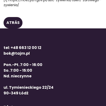
[1]
https://ncez.pzh.gov.pl/abc-zywienia/talerz-zdrowego-
zywienia/
ATRÁS
tel: +48 663 12 00 12
bok@tajm.pl
Pon.-Pt. 7:00 - 16:00
So. 7:00 - 15:00
Nd. nieczynne
ul. Tymienieckiego 22/24
90-349 Łódź