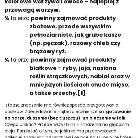
kolorowe warzywa i owoce – najlepiej z
przewagą warzyw.
¼
talerza
powinny zajmować produkty
zbożowe, przede wszystkim
pełnoziarniste, jak grube kasze
(np. pęczak), razowy chleb czy
brązowy ryż.
¼
talerza
powinny zajmować produkty
białkowe – ryby, jaja, nasiona
roślin strączkowych, nabiał oraz w
mniejszych ilościach chude mięso,
a także orzechy.
[1]
Istotne znaczenie ma również sposób przygotowania
posiłków. Zdecydowanie najbezpieczniejsze są:
gotowanie
na parze, duszenie (bez tłuszczu) lub pieczenie w folii
.
Czego unikać? Przede wszystkim – smażenia na głębokim
oleju. Pamiętać o tym, że jeśli nie ma przeciwskazań
najlepiej spożywać na warzywa i owoce na surowo, te które