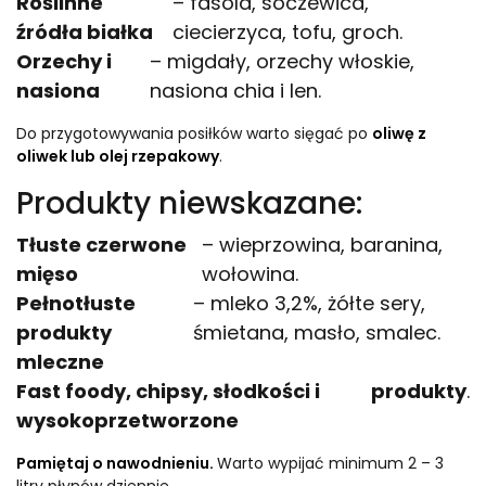
Roślinne
– fasola, soczewica,
źródła białka
ciecierzyca, tofu, groch.
Orzechy i
– migdały, orzechy włoskie,
nasiona
nasiona chia i len.
Do przygotowywania posiłków warto sięgać po
oliwę z
oliwek lub olej rzepakowy
.
Produkty niewskazane:
Tłuste czerwone
– wieprzowina, baranina,
mięso
wołowina.
Pełnotłuste
– mleko 3,2%, żółte sery,
produkty
śmietana, masło, smalec.
mleczne
Fast foody, chipsy, słodkości i
produkty
.
wysokoprzetworzone
Pamiętaj o nawodnieniu.
Warto wypijać minimum 2 – 3
litry płynów dziennie.