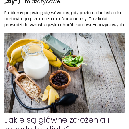
„zły”)
miażdżycowe.
Problemy pojawiają się wówczas, gdy poziom cholesterolu
całkowitego przekracza określone normy. To z kolei
prowadzi do wzrostu ryzyka chorób sercowo-naczyniowych.
Jakie są główne założenia i